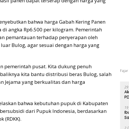
hasil panen dapat terserap dengan harga yang
menyebutkan bahwa harga Gabah Kering Panen
a di angka Rp6.500 per kilogram. Pemerintah
an pemantauan terhadap penyerapan oleh
 luar Bulog, agar sesuai dengan harga yang
 pemerintah pusat. Kita dukung penuh
Fajar
aliknya kita bantu distribusi beras Bulog, salah
n Jejama yang berkualitas dan harga
29
Ak
PD
njelaskan bahwa kebutuhan pupuk di Kabupaten
19
bersubsidi dari Pupuk Indonesia, berdasarkan
Ib
Sa
k (RDKK).
2 