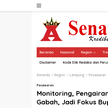
Langsung
ke
konten
Beranda
Nasional
Region
Tre
Disclaimer
Kode Etik Redaksi dan Per
Beranda
Region
Lampung
Pesawaran
Pesawaran
Monitoring, Pengairan
Gabah, Jadi Fokus Bu