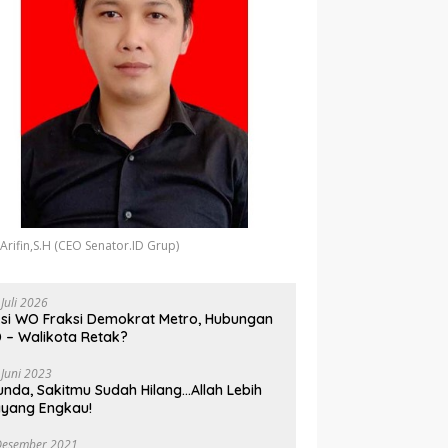
 Arifin,S.H (CEO Senator.ID Grup)
 Juli 2026
si WO Fraksi Demokrat Metro, Hubungan
 – Walikota Retak?
 Juni 2023
unda, Sakitmu Sudah Hilang…Allah Lebih
yang Engkau!
Desember 2021