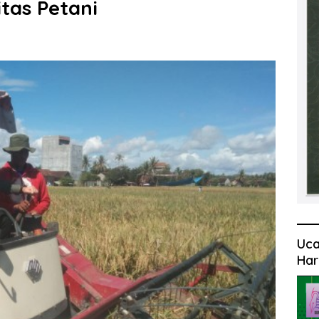
tas Petani
Uca
Har