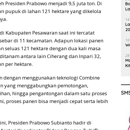
h Presiden Prabowo menjadi 9,5 juta ton. Di
Ba
L
an pupuk di lahan 121 hektare yang dikelola
nya.
14
La
20
di Kabupaten Pesawaran saat ini tercatat
Gu
rsebar di 11 kecamatan. Adapun lokasi panen
10
Wa
an seluas 121 hektare dengan dua kali masa
ditanam antara lain Ciherang dan Inpari 32,
28
M
on per hektare.
Ki
n dengan menggunakan teknologi Combine
ern yang menggabungkan pemotongan,
SMS
ihan, hingga pengantongan dalam satu proses
ini, proses panen bisa menjadi cepat serta lebih
ini, Presiden Prabowo Subianto hadir di