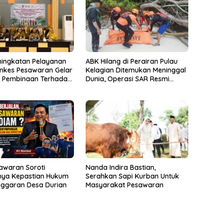
ningkatan Pelayanan
ABK Hilang di Perairan Pulau
inkes Pesawaran Gelar
Kelagian Ditemukan Meninggal
i Pembinaan Terhadap
Dunia, Operasi SAR Resmi
osyandu
Ditutup
awaran Soroti
Nanda Indira Bastian,
ya Kepastian Hukum
Serahkan Sapi Kurban Untuk
nggaran Desa Durian
Masyarakat Pesawaran