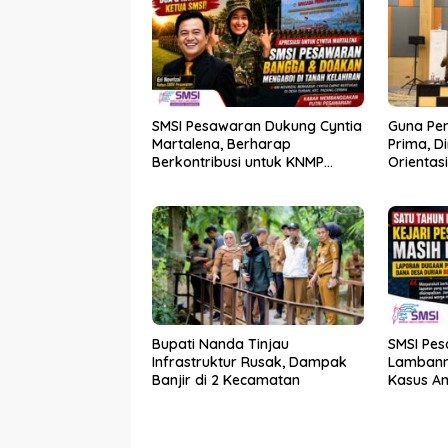
SMSI Pesawaran Dukung Cyntia
Guna Pe
Martalena, Berharap
Prima, D
Berkontribusi untuk KNMP
Orientas
Pesawaran
Kader P
Bupati Nanda Tinjau
SMSI Pes
Infrastruktur Rusak, Dampak
Lambann
Banjir di 2 Kecamatan
Kasus A