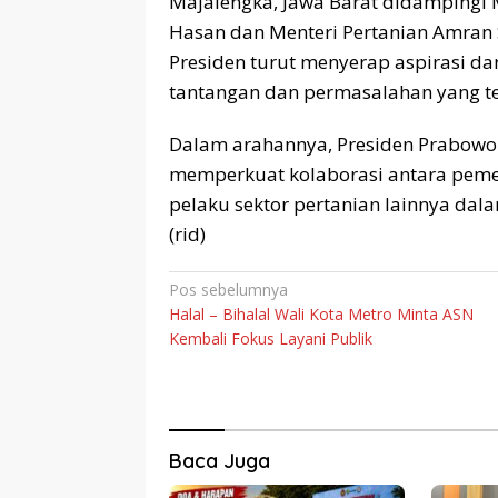
Majalengka, Jawa Barat didampingi M
Hasan dan Menteri Pertanian Amran S
Presiden turut menyerap aspirasi dar
tantangan dan permasalahan yang te
Dalam arahannya, Presiden Prabowo
memperkuat kolaborasi antara pemer
pelaku sektor pertanian lainnya da
(rid)
Navigasi
Pos sebelumnya
Halal – Bihalal Wali Kota Metro Minta ASN
pos
Kembali Fokus Layani Publik
Baca Juga