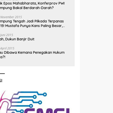
k Epos Mahabharata, Konferprov PWI
ampung Bakal Berdarah-Darah?
 November 2015
mpung Tengah Jadi Pilkada Terpanas
15! Mustafa Punya Kans Paling Besar,
nadi Jadi Kuda Hitam
 Juni 2015
h, Dukun Banjir Duit
 April 2015
au Dibawa Kemana Penegakan Hukum
ta?!
I