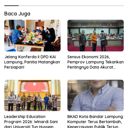
Baca Juga
Jelang Konferda II DPD KAI
Sensus Ekonomi 2026,
Lampung, Panitia Matangkan
Pemprov Lampung Tekankan
Persiapan!
Pentingnya Data Akurat
untuk Kebijakan Tepat
Sasaran
Leadership Education
BKAD Kota Bandar Lampung:
Program 2026: Winardi Sani
Komputer Terus Bertambah,
dari Universiti Tun Hussein
Kepercayaan Publik Terjun