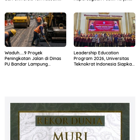
Onn Malaysia Bekali
Bebas
Mahasiswa UTI Peta Jalan
Kepemimpinan Global
Waduh…..9 Proyek
Leadership Education
Peningkatan Jalan di Dinas
Program 2026, Universitas
PU Bandar Lampung
Teknokrat Indonesia Siapkan
Bermasalah!
Pemimpin untuk Indonesia
Emas