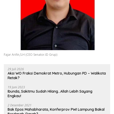
Fajar Arifin,S.H (CEO Senator.ID Grup)
29 Juli 2026
Aksi WO Fraksi Demokrat Metro, Hubungan PD – Walikota
Retak?
19 Juni 2023
Ibunda, Sakitmu Sudah Hilang…Allah Lebih Sayang
Engkau!
2 Desember 2021
Bak Epos Mahabharata, Konferprov PWI Lampung Bakal