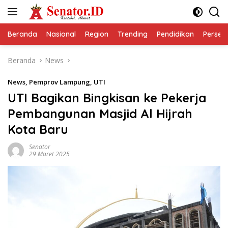
Langsung
ke
konten
Beranda
Nasional
Region
Trending
Pendidikan
Perseps
Beranda
News
News
,
Pemprov Lampung
,
UTI
UTI Bagikan Bingkisan ke Pekerja
Pembangunan Masjid Al Hijrah
Kota Baru
Senator
29 Maret 2025