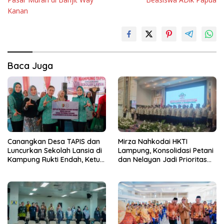
Kanan
Baca Juga
Canangkan Desa TAPIS dan
Mirza Nahkodai HKTI
Luncurkan Sekolah Lansia di
Lampung, Konsolidasi Petani
Kampung Rukti Endah, Ketua
dan Nelayan Jadi Prioritas
TP PKK Lampung Dorong
Hadapi Musim Kemarau
Pembangunan SDM Dimulai
dari Desa