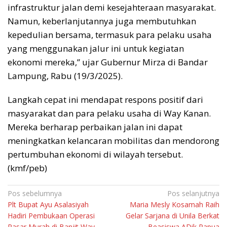
infrastruktur jalan demi kesejahteraan masyarakat.
Namun, keberlanjutannya juga membutuhkan
kepedulian bersama, termasuk para pelaku usaha
yang menggunakan jalur ini untuk kegiatan
ekonomi mereka,” ujar Gubernur Mirza di Bandar
Lampung, Rabu (19/3/2025).
Langkah cepat ini mendapat respons positif dari
masyarakat dan para pelaku usaha di Way Kanan.
Mereka berharap perbaikan jalan ini dapat
meningkatkan kelancaran mobilitas dan mendorong
pertumbuhan ekonomi di wilayah tersebut.
(kmf/peb)
Navigasi
Pos sebelumnya
Pos selanjutnya
Plt Bupat Ayu Asalasiyah
Maria Mesly Kosamah Raih
pos
Hadiri Pembukaan Operasi
Gelar Sarjana di Unila Berkat
Pasar Murah di Banjit Way
Beasiswa ADik Papua