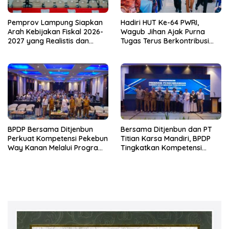
Pemprov Lampung Siapkan
Hadiri HUT Ke-64 PWRI,
Arah Kebijakan Fiskal 2026-
Wagub Jihan Ajak Purna
2027 yang Realistis dan
Tugas Terus Berkontribusi
Berkelanjutan
untuk Lampung
BPDP Bersama Ditjenbun
Bersama Ditjenbun dan PT
Perkuat Kompetensi Pekebun
Titian Karsa Mandiri, BPDP
Way Kanan Melalui Program
Tingkatkan Kompetensi
SDM Perkebunan 2026
Pekebun Way Kanan Lewat
Bersama PT Titian Karsa
Program SDM Perkebunan
Mandiri
2026