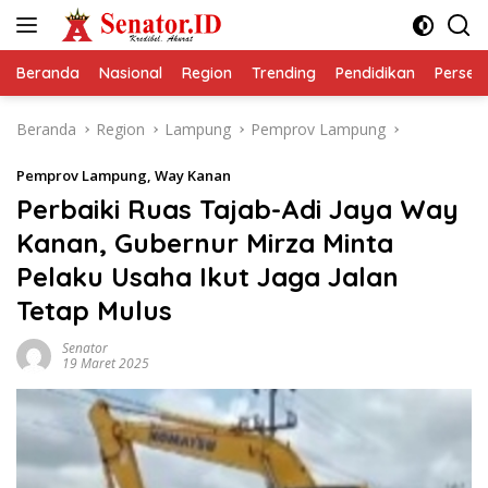
Langsung
ke
konten
Beranda
Nasional
Region
Trending
Pendidikan
Perseps
Beranda
Region
Lampung
Pemprov Lampung
Pemprov Lampung
,
Way Kanan
Perbaiki Ruas Tajab-Adi Jaya Way
Kanan, Gubernur Mirza Minta
Pelaku Usaha Ikut Jaga Jalan
Tetap Mulus
Senator
19 Maret 2025