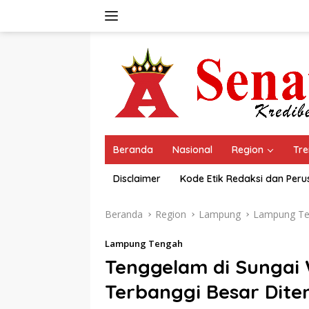
Langsung
ke
konten
Beranda
Nasional
Region
Tre
Disclaimer
Kode Etik Redaksi dan Per
Beranda
Region
Lampung
Lampung T
Lampung Tengah
Tenggelam di Sungai
Terbanggi Besar Dit