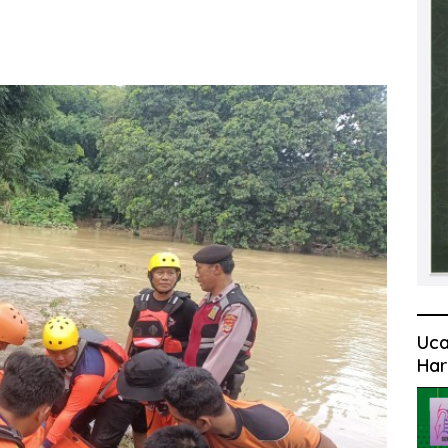
Uca
Har