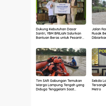
Dukung Kebutuhan Dasar
Jalan R
Santri, YBM BRILiaN Salurkan
Rusak Be
Bantuan Beras untuk Pesantren
Dibiarka
di Lampung Tengah
Tim SAR Gabungan Temukan
Sekda L
Warga Lampung Tengah yang
Tersangk
Diduga Tenggelam Saat
Metro
Menjala Ikan