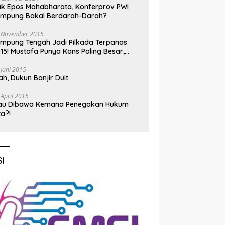
k Epos Mahabharata, Konferprov PWI
ampung Bakal Berdarah-Darah?
 November 2015
mpung Tengah Jadi Pilkada Terpanas
15! Mustafa Punya Kans Paling Besar,
nadi Jadi Kuda Hitam
 Juni 2015
h, Dukun Banjir Duit
 April 2015
au Dibawa Kemana Penegakan Hukum
ta?!
I