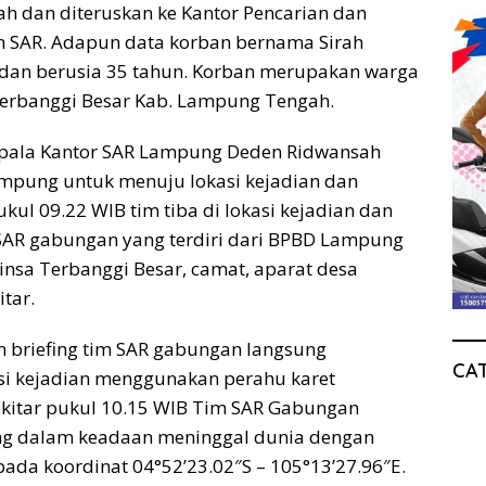
 dan diteruskan ke Kantor Pencarian dan
 SAR. Adapun data korban bernama Sirah
ki dan berusia 35 tahun. Korban merupakan warga
Terbanggi Besar Kab. Lampung Tengah.
Kepala Kantor SAR Lampung Deden Ridwansah
mpung untuk menuju lokasi kejadian dan
kul 09.22 WIB tim tiba di lokasi kejadian dan
SAR gabungan yang terdiri dari BPBD Lampung
insa Terbanggi Besar, camat, aparat desa
tar.
n briefing tim SAR gabungan langsung
CA
asi kejadian menggunakan perahu karet
sekitar pukul 10.15 WIB Tim SAR Gabungan
ng dalam keadaan meninggal dunia dengan
 pada koordinat 04°52’23.02″S – 105°13’27.96″E.