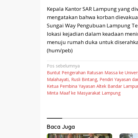
Kepala Kantor SAR Lampung yang diw
mengatakan bahwa korban dievakuas
Sungai Way Pengubuan Lampung Teng
lokasi kejadian dalam keadaan meni
menuju rumah duka untuk diserahkan
(hum/peb)
Navigasi
Pos sebelumnya
Buntut Pengerahan Ratusan Massa ke Univers
pos
Malahayati, Rusli Bintang, Pendiri Yayasan da
Ketua Pembina Yayasan Altek Bandar Lampu
Minta Maaf ke Masyarakat Lampung
Baca Juga