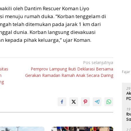
akili oleh Dantim Rescuer Koman Liyo
i menuju rumah duka. “Korban tenggelam di
ah telah ditemukan pada jarak 1 km dari
nggal dunia. Korban langsung dievakuasi
 kepada pihak keluarga,” ujar Koman.
Pos selanjutnya
itas
Pemprov Lampung Ikuti Deklarasi Bersama
Fajar
n
Gerakan Ramadan Ramah Anak Secara Daring
ng
29
Ak
PD
19
Ib
Sa
2 