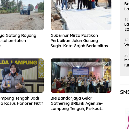
Ba
L
14
La
20
Gu
aya Gotong Royong
Gubernur Mirza Pastikan
10
rtahun-tahun
Perbaikan Jalan Gunung
Wa
n
Sugih–Kota Gajah Berkualitas
dan Tepat Sasaran
28
M
Ki
SMS
ampung Tengah Jadi
BRI Bandarjaya Gelar
a Kasus Honorer Fiktif
Gathering BRILink Agen Se-
Lampung Tengah, Perkuat
Sinergi dan Edukasi Keuangan
Masyarakat