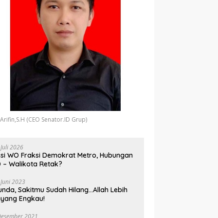
 Arifin,S.H (CEO Senator.ID Grup)
 Juli 2026
si WO Fraksi Demokrat Metro, Hubungan
 – Walikota Retak?
 Juni 2023
unda, Sakitmu Sudah Hilang…Allah Lebih
yang Engkau!
Desember 2021