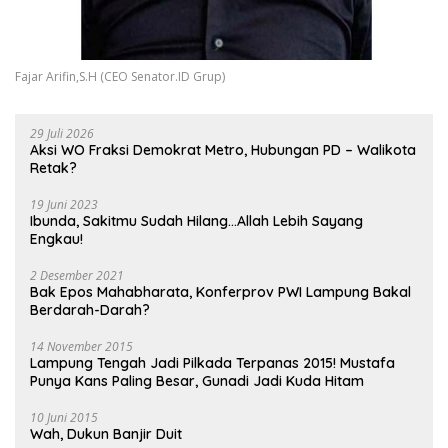
Fajar Arifin,S.H (CEO Senator.ID Grup)
29 Juli 2026
Aksi WO Fraksi Demokrat Metro, Hubungan PD – Walikota
Retak?
19 Juni 2023
Ibunda, Sakitmu Sudah Hilang…Allah Lebih Sayang
Engkau!
2 Desember 2021
Bak Epos Mahabharata, Konferprov PWI Lampung Bakal
Berdarah-Darah?
14 November 2015
Lampung Tengah Jadi Pilkada Terpanas 2015! Mustafa
Punya Kans Paling Besar, Gunadi Jadi Kuda Hitam
10 Juni 2015
Wah, Dukun Banjir Duit