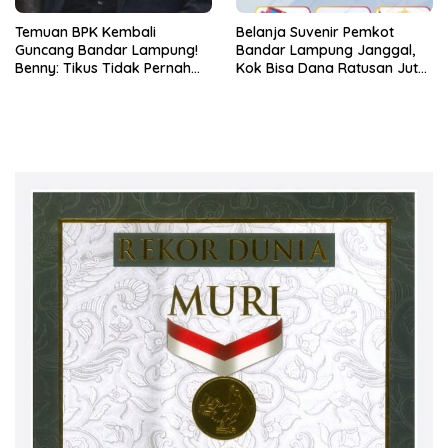
Temuan BPK Kembali
Belanja Suvenir Pemkot
Guncang Bandar Lampung!
Bandar Lampung Janggal,
Benny: Tikus Tidak Pernah
Kok Bisa Dana Ratusan Juta
Mengaku Gudang Bocor
Dikembalikan ke PPTK!
Karena Dirinya