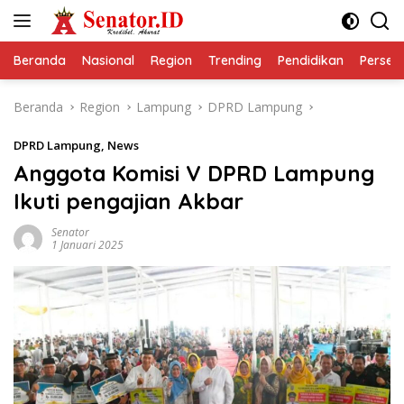
Langsung
ke
konten
Beranda
Nasional
Region
Trending
Pendidikan
Perseps
Beranda
Region
Lampung
DPRD Lampung
DPRD Lampung
,
News
Anggota Komisi V DPRD Lampung
Ikuti pengajian Akbar
Senator
1 Januari 2025