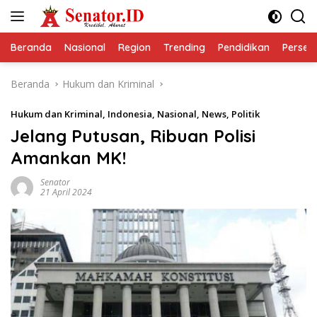
Langsung
ke
konten
Beranda
Nasional
Region
Trending
Pendidikan
Perseps
Beranda
Hukum dan Kriminal
Hukum dan Kriminal
,
Indonesia
,
Nasional
,
News
,
Politik
Jelang Putusan, Ribuan Polisi
Amankan MK!
Senator
21 April 2024