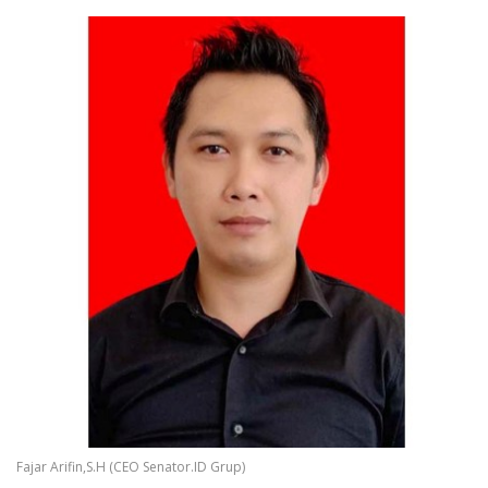
Fajar Arifin,S.H (CEO Senator.ID Grup)