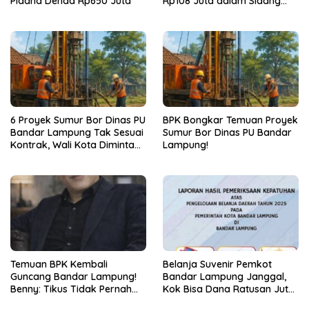
Pidana Denda Rp650 Juta
Rp108 Juta dalam Sidang
Investasi Fiktif PT Taspen
6 Proyek Sumur Bor Dinas PU
BPK Bongkar Temuan Proyek
Bandar Lampung Tak Sesuai
Sumur Bor Dinas PU Bandar
Kontrak, Wali Kota Diminta
Lampung!
Bertindak!
Temuan BPK Kembali
Belanja Suvenir Pemkot
Guncang Bandar Lampung!
Bandar Lampung Janggal,
Benny: Tikus Tidak Pernah
Kok Bisa Dana Ratusan Juta
Mengaku Gudang Bocor
Dikembalikan ke PPTK!