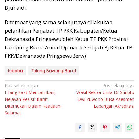
Djunaidi.
Ditempat yang sama selanjutnya dilakukan
pelantikan Penjabat TP PKK Kabupaten/Ketua
Dekranasda Pringsewu oleh Ketua TP PKK Provinsi
Lampung Riana Arinal Djunaidi Sertijab Pj Ketua TP
PKK/Dekranasda Pringsewu.(erw)
tubaba
Tulang Bawang Barat
Navigasi
Pos sebelumnya
Pos selanjutnya
Hilang Saat Mencari Ikan,
Wakil Rektor Unila Dr Suripto
pos
Nelayan Pesisir Barat
Dwi Yuwono Buka Asesmen
Ditemukan Dalam Keadaan
Lapangan Akreditasi
Selamat