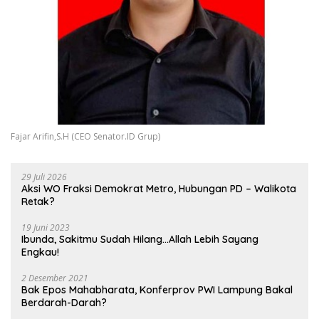
Fajar Arifin,S.H (CEO Senator.ID Grup)
29 Juli 2026
Aksi WO Fraksi Demokrat Metro, Hubungan PD – Walikota
Retak?
19 Juni 2023
Ibunda, Sakitmu Sudah Hilang…Allah Lebih Sayang
Engkau!
2 Desember 2021
Bak Epos Mahabharata, Konferprov PWI Lampung Bakal
Berdarah-Darah?