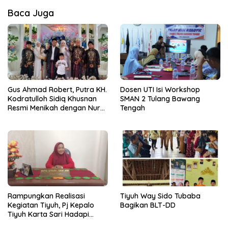
Baca Juga
Gus Ahmad Robert, Putra KH.
Dosen UTI Isi Workshop
Kodratulloh Sidiq Khusnan
SMAN 2 Tulang Bawang
Resmi Menikah dengan Nur
Tengah
Kholifah Pertiwi
Rampungkan Realisasi
Tiyuh Way Sido Tubaba
Kegiatan Tiyuh, Pj Kepalo
Bagikan BLT-DD
Tiyuh Karta Sari Hadapi
Berbagai Tantangan