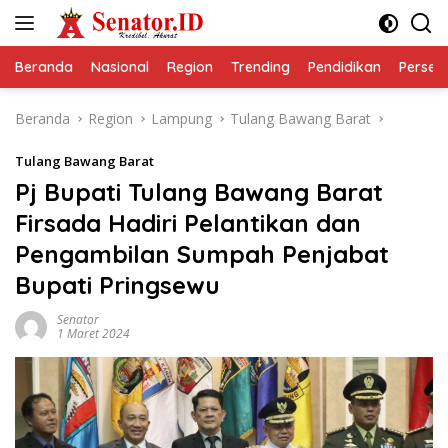
Langsung
ke
konten
Beranda
Nasional
Region
Trending
Pendidikan
Perseps
Beranda
Region
Lampung
Tulang Bawang Barat
Tulang Bawang Barat
Pj Bupati Tulang Bawang Barat
Firsada Hadiri Pelantikan dan
Pengambilan Sumpah Penjabat
Bupati Pringsewu
Senator
1 Maret 2024