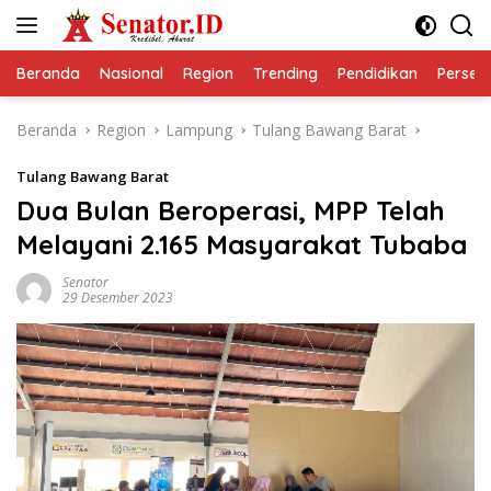
Langsung
ke
konten
Beranda
Nasional
Region
Trending
Pendidikan
Perseps
Beranda
Region
Lampung
Tulang Bawang Barat
Tulang Bawang Barat
Dua Bulan Beroperasi, MPP Telah
Melayani 2.165 Masyarakat Tubaba
Senator
29 Desember 2023