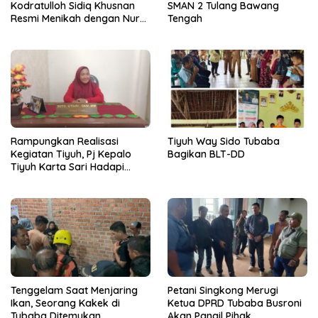
Kodratulloh Sidiq Khusnan
SMAN 2 Tulang Bawang
Resmi Menikah dengan Nur
Tengah
Kholifah Pertiwi
Rampungkan Realisasi
Tiyuh Way Sido Tubaba
Kegiatan Tiyuh, Pj Kepalo
Bagikan BLT-DD
Tiyuh Karta Sari Hadapi
Berbagai Tantangan
Tenggelam Saat Menjaring
Petani Singkong Merugi
Ikan, Seorang Kakek di
Ketua DPRD Tubaba Busroni
Tubaba Ditemukan
Akan Pangil Pihak