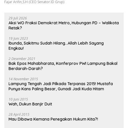
Fajar Arifin,S.H (CEO Senator.ID Grup)
29 Juli 2026
Aksi WO Fraksi Demokrat Metro, Hubungan PD – Walikota
Retak?
19 Juni 2023
Ibunda, Sakitmu Sudah Hilang…Allah Lebih Sayang
Engkau!
2 Desember 2021
Bak Epos Mahabharata, Konferprov PWI Lampung Bakal
Berdarah-Darah?
14 November 2015
Lampung Tengah Jadi Pilkada Terpanas 2015! Mustafa
Punya Kans Paling Besar, Gunadi Jadi Kuda Hitam
10 Juni 2015
Wah, Dukun Banjir Duit
28 April 2015
Mau Dibawa Kemana Penegakan Hukum Kita?!