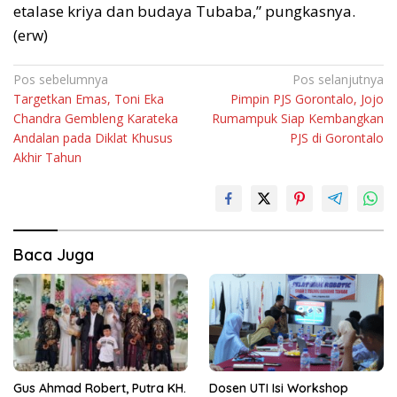
etalase kriya dan budaya Tubaba,” pungkasnya.
(erw)
Navigasi
Pos sebelumnya
Pos selanjutnya
Targetkan Emas, Toni Eka
Pimpin PJS Gorontalo, Jojo
pos
Chandra Gembleng Karateka
Rumampuk Siap Kembangkan
Andalan pada Diklat Khusus
PJS di Gorontalo
Akhir Tahun
Baca Juga
Gus Ahmad Robert, Putra KH.
Dosen UTI Isi Workshop