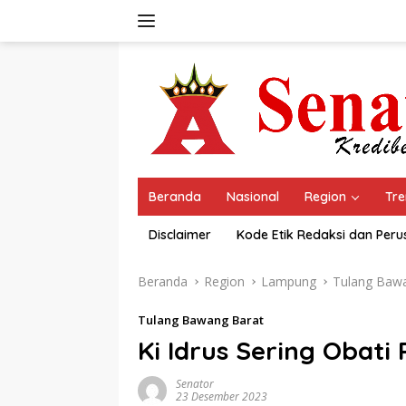
Langsung
ke
konten
Beranda
Nasional
Region
Tre
Disclaimer
Kode Etik Redaksi dan Per
Beranda
Region
Lampung
Tulang Baw
Tulang Bawang Barat
Ki Idrus Sering Obati
Senator
23 Desember 2023