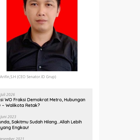
 Arifin,S.H (CEO Senator.ID Grup)
 Juli 2026
si WO Fraksi Demokrat Metro, Hubungan
 – Walikota Retak?
 Juni 2023
unda, Sakitmu Sudah Hilang…Allah Lebih
yang Engkau!
Desember 2021