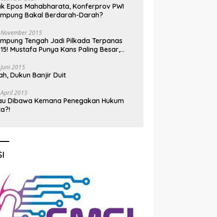
k Epos Mahabharata, Konferprov PWI
ampung Bakal Berdarah-Darah?
 November 2015
mpung Tengah Jadi Pilkada Terpanas
15! Mustafa Punya Kans Paling Besar,
nadi Jadi Kuda Hitam
 Juni 2015
h, Dukun Banjir Duit
 April 2015
au Dibawa Kemana Penegakan Hukum
ta?!
I