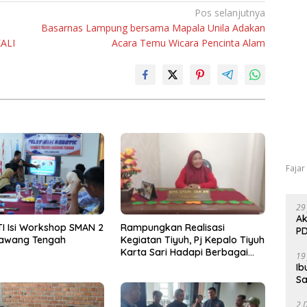
Pos selanjutnya
Basarnas Lampung bersama Mapala Unila Adakan
KALI
Acara Temu Wicara Pencinta Alam
Fajar
29
Ak
I Isi Workshop SMAN 2
Rampungkan Realisasi
PD
Bawang Tengah
Kegiatan Tiyuh, Pj Kepalo Tiyuh
Karta Sari Hadapi Berbagai
19
Tantangan
Ib
Sa
2 