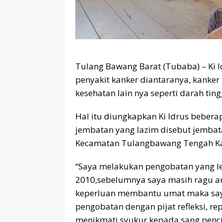
Tulang Bawang Barat (Tubaba) – Ki 
penyakit kanker diantaranya, kanker
kesehatan lain nya seperti darah tingg
Hal itu diungkapkan Ki Idrus beberap
jembatan yang lazim disebut jembata
Kecamatan Tulangbawang Tengah K
“Saya melakukan pengobatan yang leb
2010,sebelumnya saya masih ragu an
keperluan membantu umat maka saya
pengobatan dengan pijat refleksi, re
menikmati syukur kepada sang penci