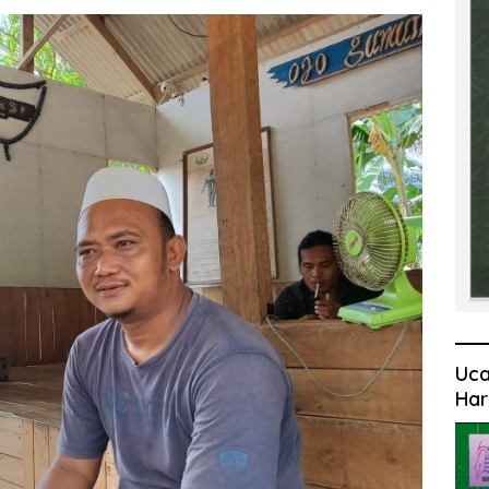
Uca
Har