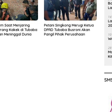
Ba
L
14
La
m Saat Menjaring
Petani Singkong Merugi Ketua
20
orang Kakek di Tubaba
DPRD Tubaba Busroni Akan
Gu
n Meninggal Dunia
Pangil Pihak Perusahaan
10
Wa
28
M
Ki
SMS