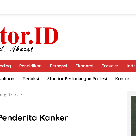
nding
Pendidikan
Persepsi
Ekonomi
Traveler
Inde
usahaan
Redaksi
Standar Perlindungan Profesi
Kontak
ang Barat
 Penderita Kanker