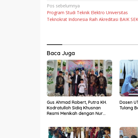
Navigasi
Pos sebelumnya
Program Studi Teknik Elektro Universitas
pos
Teknokrat Indonesia Raih Akreditasi BAIK SE
Baca Juga
Gus Ahmad Robert, Putra KH.
Dosen UT
Kodratulloh Sidiq Khusnan
Tulang 
Resmi Menikah dengan Nur
Kholifah Pertiwi