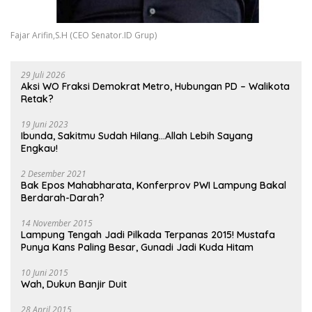
Fajar Arifin,S.H (CEO Senator.ID Grup)
29 Juli 2026
Aksi WO Fraksi Demokrat Metro, Hubungan PD – Walikota
Retak?
19 Juni 2023
Ibunda, Sakitmu Sudah Hilang…Allah Lebih Sayang
Engkau!
2 Desember 2021
Bak Epos Mahabharata, Konferprov PWI Lampung Bakal
Berdarah-Darah?
14 November 2015
Lampung Tengah Jadi Pilkada Terpanas 2015! Mustafa
Punya Kans Paling Besar, Gunadi Jadi Kuda Hitam
10 Juni 2015
Wah, Dukun Banjir Duit
28 April 2015