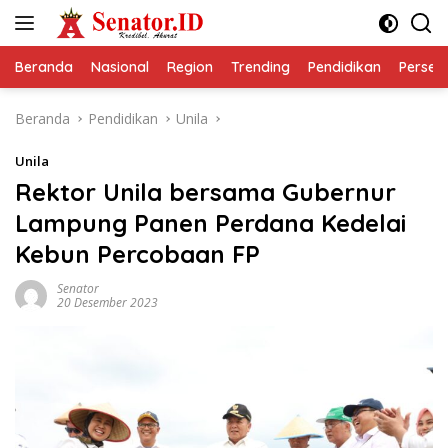
Langsung
ke
konten
Beranda
Nasional
Region
Trending
Pendidikan
Perseps
Beranda
Pendidikan
Unila
Unila
Rektor Unila bersama Gubernur
Lampung Panen Perdana Kedelai
Kebun Percobaan FP
Senator
20 Desember 2023