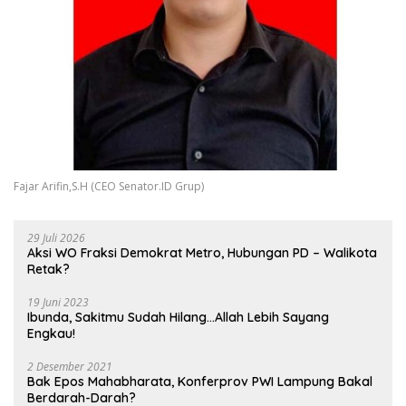
Fajar Arifin,S.H (CEO Senator.ID Grup)
29 Juli 2026
Aksi WO Fraksi Demokrat Metro, Hubungan PD – Walikota
Retak?
19 Juni 2023
Ibunda, Sakitmu Sudah Hilang…Allah Lebih Sayang
Engkau!
2 Desember 2021
Bak Epos Mahabharata, Konferprov PWI Lampung Bakal
Berdarah-Darah?