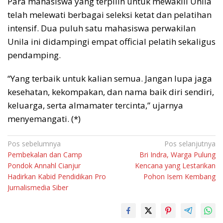
Para mahasiswa yang terpilih untuk mewakili Unila
telah melewati berbagai seleksi ketat dan pelatihan
intensif. Dua puluh satu mahasiswa perwakilan
Unila ini didampingi empat official pelatih sekaligus
pendamping.
“Yang terbaik untuk kalian semua. Jangan lupa jaga
kesehatan, kekompakan, dan nama baik diri sendiri,
keluarga, serta almamater tercinta,” ujarnya
menyemangati. (*)
Navigasi
Pos sebelumnya
Pos selanjutnya
Pembekalan dan Camp
Bri Indra, Warga Pulung
pos
Pondok Annahl Cianjur
Kencana yang Lestarikan
Hadirkan Kabid Pendidikan Pro
Pohon Isem Kembang
Jurnalismedia Siber