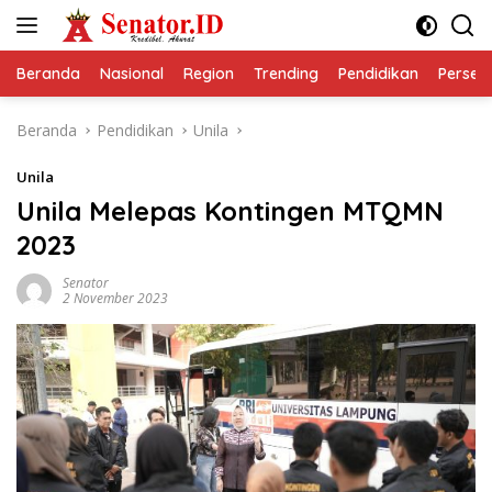
Langsung
ke
konten
Beranda
Nasional
Region
Trending
Pendidikan
Perseps
Beranda
Pendidikan
Unila
Unila
Unila Melepas Kontingen MTQMN
2023
Senator
2 November 2023