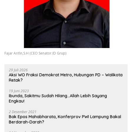
Fajar Arifin,S.H (CEO Senator.ID Grup)
29 Juli 2026
Aksi WO Fraksi Demokrat Metro, Hubungan PD – Walikota
Retak?
19 Juni 2023
Ibunda, Sakitmu Sudah Hilang…Allah Lebih Sayang
Engkau!
2 Desember 2021
Bak Epos Mahabharata, Konferprov PWI Lampung Bakal
Berdarah-Darah?