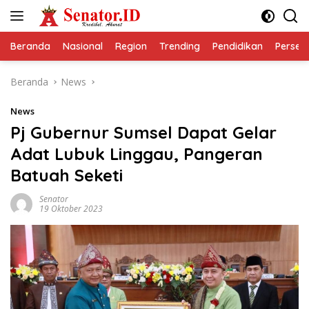
Langsung
ke
konten
Beranda
Nasional
Region
Trending
Pendidikan
Perseps
Beranda
News
News
Pj Gubernur Sumsel Dapat Gelar
Adat Lubuk Linggau, Pangeran
Batuah Seketi
Senator
19 Oktober 2023