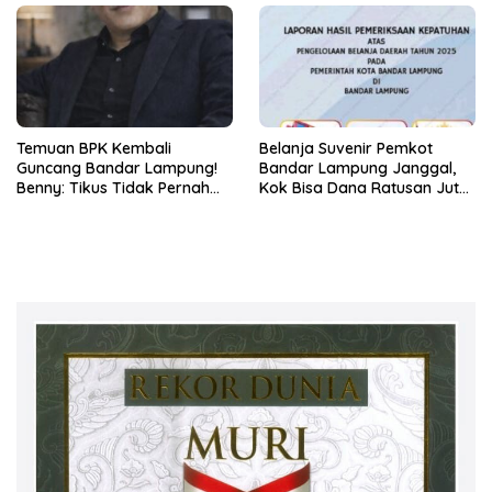
Temuan BPK Kembali
Belanja Suvenir Pemkot
Guncang Bandar Lampung!
Bandar Lampung Janggal,
Benny: Tikus Tidak Pernah
Kok Bisa Dana Ratusan Juta
Mengaku Gudang Bocor
Dikembalikan ke PPTK!
Karena Dirinya