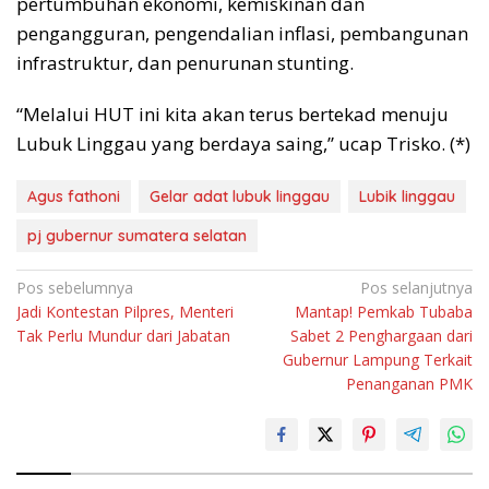
pertumbuhan ekonomi, kemiskinan dan
pengangguran, pengendalian inflasi, pembangunan
infrastruktur, dan penurunan stunting.
“Melalui HUT ini kita akan terus bertekad menuju
Lubuk Linggau yang berdaya saing,” ucap Trisko. (*)
Agus fathoni
Gelar adat lubuk linggau
Lubik linggau
pj gubernur sumatera selatan
Navigasi
Pos sebelumnya
Pos selanjutnya
Jadi Kontestan Pilpres, Menteri
Mantap! Pemkab Tubaba
pos
Tak Perlu Mundur dari Jabatan
Sabet 2 Penghargaan dari
Gubernur Lampung Terkait
Penanganan PMK