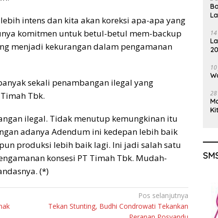
Ba
L
ebih intens dan kita akan koreksi apa-apa yang
unya komitmen untuk betul-betul mem-backup
14
La
 yang menjadi kekurangan dalam pengamanan
20
Gu
10
Wa
 banyak sekali penambangan ilegal yang
28
Timah Tbk.
M
Ki
angan ilegal. Tidak menutup kemungkinan itu
ngan adanya Adendum ini kedepan lebih baik
 produksi lebih baik lagi. Ini jadi salah satu
SMS
pengamanan konsesi PT Timah Tbk. Mudah-
andasnya. (*)
Pos selanjutnya
nak
Tekan Stunting, Budhi Condrowati Tekankan
Peranan Posyandu