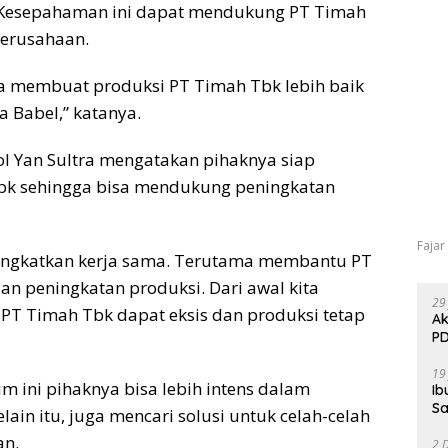
h Kesepahaman ini dapat mendukung PT Timah
erusahaan.
a membuat produksi PT Timah Tbk lebih baik
 Babel,” katanya.
Pol Yan Sultra mengatakan pihaknya siap
bk sehingga bisa mendukung peningkatan
Fajar
ningkatkan kerja sama. Terutama membantu PT
 peningkatan produksi. Dari awal kita
29
T Timah Tbk dapat eksis dan produksi tetap
Ak
PD
19
ini pihaknya bisa lebih intens dalam
Ib
Sa
in itu, juga mencari solusi untuk celah-celah
n.
2 