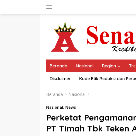
Langsung
ke
konten
Beranda
Nasional
Region
Tre
Disclaimer
Kode Etik Redaksi dan Per
Beranda
Nasional
Nasional
,
News
Perketat Pengamanan 
PT Timah Tbk Teken