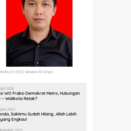
 Arifin,S.H (CEO Senator.ID Grup)
 Juli 2026
si WO Fraksi Demokrat Metro, Hubungan
 – Walikota Retak?
 Juni 2023
unda, Sakitmu Sudah Hilang…Allah Lebih
yang Engkau!
Desember 2021