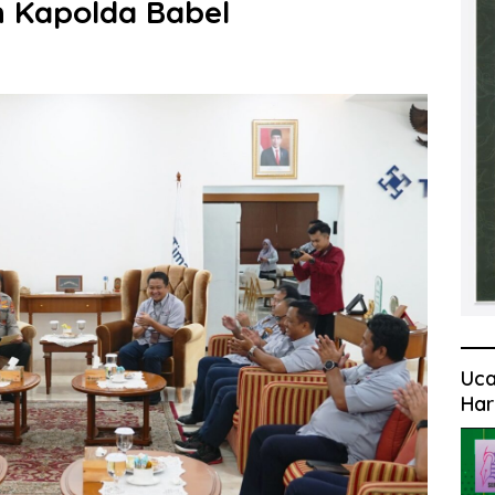
 Kapolda Babel
Uca
Har