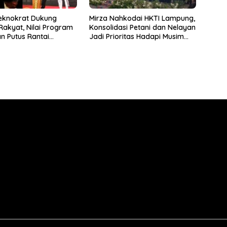
eknokrat Dukung
Mirza Nahkodai HKTI Lampung,
Rakyat, Nilai Program
Konsolidasi Petani dan Nelayan
an Putus Rantai
Jadi Prioritas Hadapi Musim
nan
Kemarau