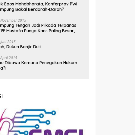
k Epos Mahabharata, Konferprov PWI
ampung Bakal Berdarah-Darah?
 November 2015
mpung Tengah Jadi Pilkada Terpanas
15! Mustafa Punya Kans Paling Besar,
nadi Jadi Kuda Hitam
 Juni 2015
h, Dukun Banjir Duit
 April 2015
au Dibawa Kemana Penegakan Hukum
ta?!
I