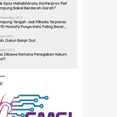
k Epos Mahabharata, Konferprov PWI
ampung Bakal Berdarah-Darah?
 November 2015
mpung Tengah Jadi Pilkada Terpanas
15! Mustafa Punya Kans Paling Besar,
nadi Jadi Kuda Hitam
 Juni 2015
h, Dukun Banjir Duit
 April 2015
au Dibawa Kemana Penegakan Hukum
ta?!
I