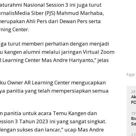
aturahmi Nasional Session 3 ini juga turut
urnalisMedia Siber (PJS) Mahmud Marhaba,
a merupakan Ahli Pers dari Dewan Pers serta
ing Center.
ga turut memberi perhatian dengan menjadi
 kangen alumni melalui jaringan Virtual Zoom
earning Center Mas Andre Hariyanto,” jelas
Fajar
aku Owner AR Learning Center mengucapkan
ya panitia yang telah mempersiapkan semua
29
Ak
PD
pan panitia untuk acara Temu Kangen dan
19
Ib
ssion 3 Tahun 2023 ini yang sangat singkat.
Sa
dengan sukses dan lancar,” ucap Mas Andre
2 