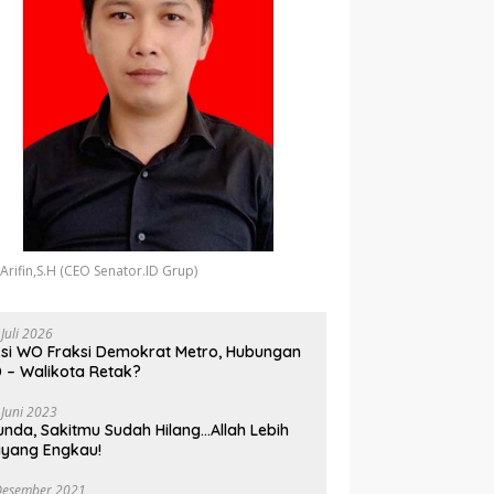
 Arifin,S.H (CEO Senator.ID Grup)
 Juli 2026
si WO Fraksi Demokrat Metro, Hubungan
 – Walikota Retak?
 Juni 2023
unda, Sakitmu Sudah Hilang…Allah Lebih
yang Engkau!
Desember 2021