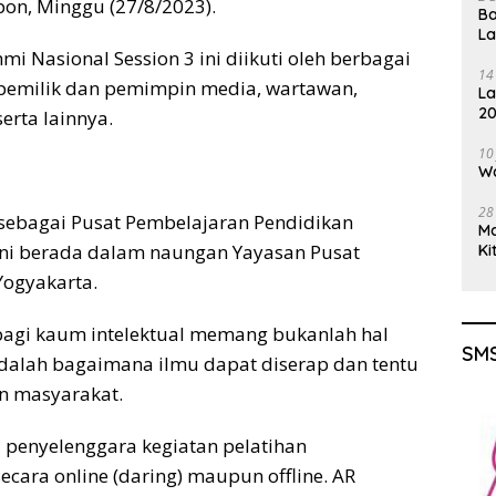
pon, Minggu (27/8/2023).
Ba
L
i Nasional Session 3 ini diikuti oleh berbagai
14
pemilik dan pemimpin media, wartawan,
La
20
erta lainnya.
Gu
10
Wa
28
sebagai Pusat Pembelajaran Pendidikan
M
ni berada dalam naungan Yayasan Pusat
Ki
Yogyakarta.
l bagi kaum intelektual memang bukanlah hal
SMS
adalah bagaimana ilmu dapat diserap dan tentu
an masyarakat.
i penyelenggara kegiatan pelatihan
cara online (daring) maupun offline. AR