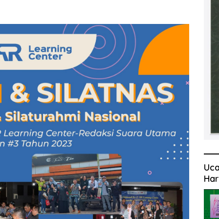
Uca
Har