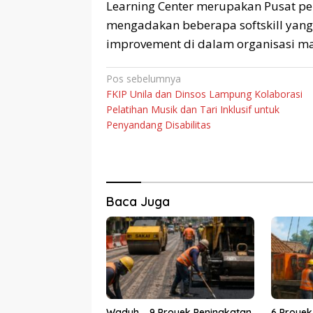
Learning Center merupakan Pusat pe
mengadakan beberapa softskill yang
improvement di dalam organisasi mau
Navigasi
Pos sebelumnya
FKIP Unila dan Dinsos Lampung Kolaborasi
pos
Pelatihan Musik dan Tari Inklusif untuk
Penyandang Disabilitas
Baca Juga
Waduh…..9 Proyek Peningkatan
6 Proyek