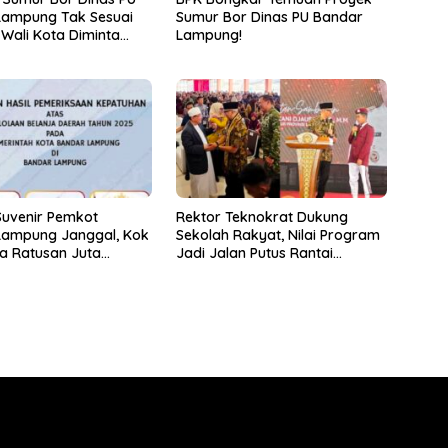
Lampung Tak Sesuai
Sumur Bor Dinas PU Bandar
 Wali Kota Diminta
Lampung!
k!
Suvenir Pemkot
Rektor Teknokrat Dukung
Lampung Janggal, Kok
Sekolah Rakyat, Nilai Program
a Ratusan Juta
Jadi Jalan Putus Rantai
ikan ke PPTK!
Kemiskinan