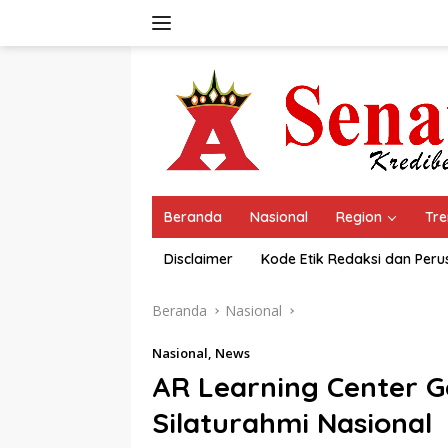
Langsung
ke
konten
Beranda
Nasional
Region
Tre
Disclaimer
Kode Etik Redaksi dan Per
Beranda
Nasional
Nasional
,
News
AR Learning Center 
Silaturahmi Nasional