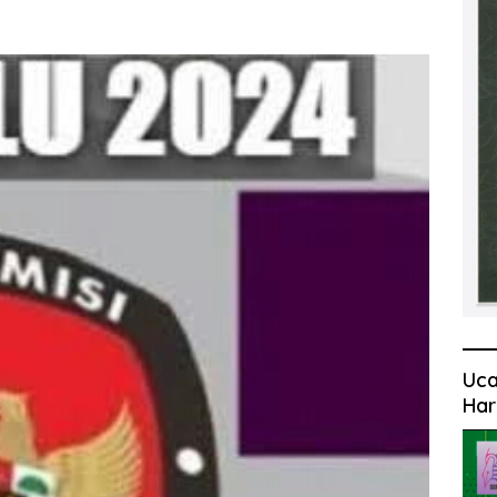
Uca
Har