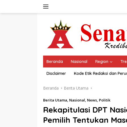
Langsung
ke
konten
Beranda
Nasional
Region
Tre
Disclaimer
Kode Etik Redaksi dan Per
Beranda
Berita Utama
Berita Utama
,
Nasional
,
News
,
Politik
Rekapitulasi DPT Nas
Pemilih Tentukan Mas