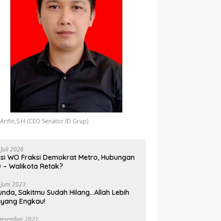
 Arifin,S.H (CEO Senator.ID Grup)
 Juli 2026
si WO Fraksi Demokrat Metro, Hubungan
 – Walikota Retak?
 Juni 2023
unda, Sakitmu Sudah Hilang…Allah Lebih
yang Engkau!
Desember 2021