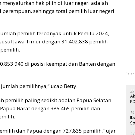
menyalurkan hak pilih di luar negeri adalah
4 perempuan, sehingga total pemilih luar negeri
jumlah pemilih terbanyak untuk Pemilu 2024,
isusul Jawa Timur dengan 31.402.838 pemilih
pemilih.
.853.940 di posisi keempat dan Banten dengan
Fajar
k jumlah pemilihnya,” ucap Betty.
29
Ak
h pemilih paling sedikit adalah Papua Selatan
PD
h Papua Barat dengan 385.465 pemilih dan
19
milih.
Ib
Sa
emilih dan Papua dengan 727.835 pemilih,” ujar
2 