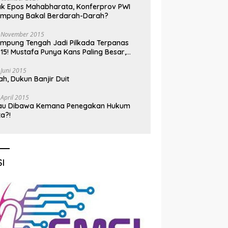
k Epos Mahabharata, Konferprov PWI
ampung Bakal Berdarah-Darah?
 November 2015
mpung Tengah Jadi Pilkada Terpanas
15! Mustafa Punya Kans Paling Besar,
nadi Jadi Kuda Hitam
 Juni 2015
h, Dukun Banjir Duit
 April 2015
au Dibawa Kemana Penegakan Hukum
ta?!
I