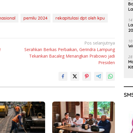
Ba
L
nasional
pemilu 2024
rekapitulasi dpt oleh kpu
14
La
20
Gu
10
Pos selanjutnya
Wa
!
Serahkan Berkas Perbaikan, Gerindra Lampung
Tekankan Bacaleg Menangkan Prabowo jadi
28
M
Presiden
Ki
SMS