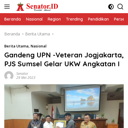
Langsung
ke
konten
Beranda
Nasional
Region
Trending
Pendidikan
Perseps
Beranda
Berita Utama
Berita Utama
,
Nasional
Gandeng UPN -Veteran Jogjakarta,
PJS Sumsel Gelar UKW Angkatan I
Senator
29 Mei 2023