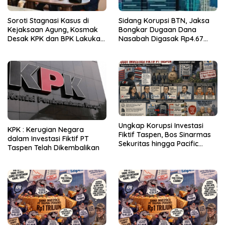
Soroti Stagnasi Kasus di
Sidang Korupsi BTN, Jaksa
Kejaksaan Agung, Kosmak
Bongkar Dugaan Dana
Desak KPK dan BPK Lakukan
Nasabah Digasak Rp4.67
Audit
Miliar
Ungkap Korupsi Investasi
KPK : Kerugian Negara
Fiktif Taspen, Bos Sinarmas
dalam Investasi Fiktif PT
Sekuritas hingga Pacific
Taspen Telah Dikembalikan
Sekuritas Diperiksa