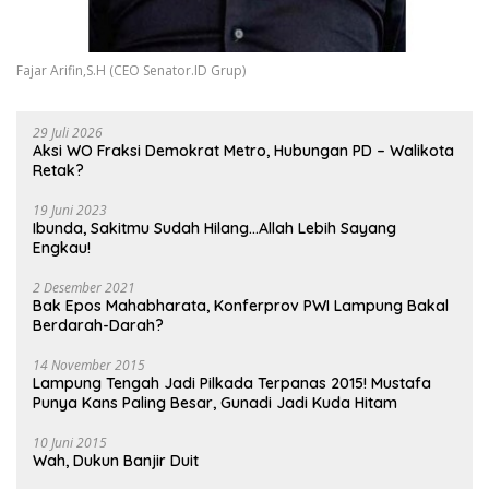
Fajar Arifin,S.H (CEO Senator.ID Grup)
29 Juli 2026
Aksi WO Fraksi Demokrat Metro, Hubungan PD – Walikota
Retak?
19 Juni 2023
Ibunda, Sakitmu Sudah Hilang…Allah Lebih Sayang
Engkau!
2 Desember 2021
Bak Epos Mahabharata, Konferprov PWI Lampung Bakal
Berdarah-Darah?
14 November 2015
Lampung Tengah Jadi Pilkada Terpanas 2015! Mustafa
Punya Kans Paling Besar, Gunadi Jadi Kuda Hitam
10 Juni 2015
Wah, Dukun Banjir Duit