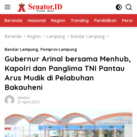
Langsung
ke
konten
Beranda
Nasional
Region
Trending
Pendidikan
Perseps
Beranda
Region
Lampung
Bandar Lampung
Bandar Lampung
,
Pemprov Lampung
Gubernur Arinal bersama Menhub,
Kapolri dan Panglima TNI Pantau
Arus Mudik di Pelabuhan
Bakauheni
Senator
21 April 2023