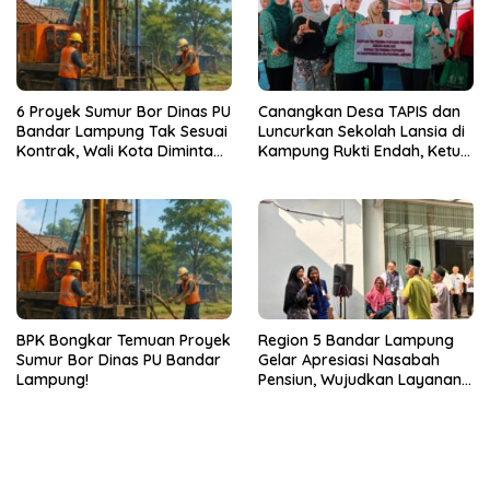
6 Proyek Sumur Bor Dinas PU
Canangkan Desa TAPIS dan
Bandar Lampung Tak Sesuai
Luncurkan Sekolah Lansia di
Kontrak, Wali Kota Diminta
Kampung Rukti Endah, Ketua
Bertindak!
TP PKK Lampung Dorong
Pembangunan SDM Dimulai
dari Desa
BPK Bongkar Temuan Proyek
Region 5 Bandar Lampung
Sumur Bor Dinas PU Bandar
Gelar Apresiasi Nasabah
Lampung!
Pensiun, Wujudkan Layanan
Prima bagi Purnabakti