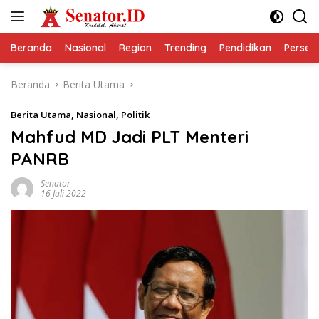
Langsung
ke
konten
Beranda
Nasional
Region
Trending
Pendidikan
Perseps
Beranda
Berita Utama
Berita Utama
,
Nasional
,
Politik
Mahfud MD Jadi PLT Menteri
PANRB
Senator
16 Juli 2022