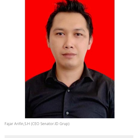
Fajar Arifin,S.H (CEO Senator.ID Grup)