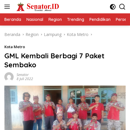
Langsung
ke
konten
Beranda
Nasional
Region
Trending
Pendidikan
Perseps
Beranda
Region
Lampung
Kota Metro
Kota Metro
GML Kembali Berbagi 7 Paket
Sembako
Senator
8 Juli 2022