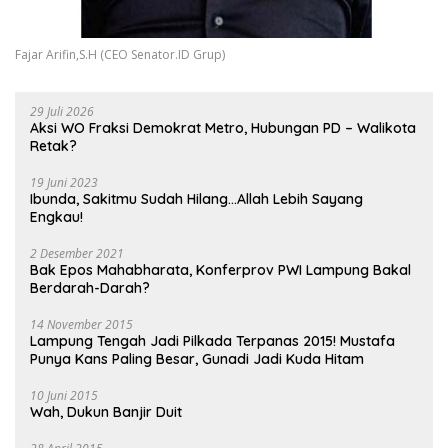
Fajar Arifin,S.H (CEO Senator.ID Grup)
29 Juli 2026
Aksi WO Fraksi Demokrat Metro, Hubungan PD – Walikota
Retak?
19 Juni 2023
Ibunda, Sakitmu Sudah Hilang…Allah Lebih Sayang
Engkau!
2 Desember 2021
Bak Epos Mahabharata, Konferprov PWI Lampung Bakal
Berdarah-Darah?
14 November 2015
Lampung Tengah Jadi Pilkada Terpanas 2015! Mustafa
Punya Kans Paling Besar, Gunadi Jadi Kuda Hitam
10 Juni 2015
Wah, Dukun Banjir Duit