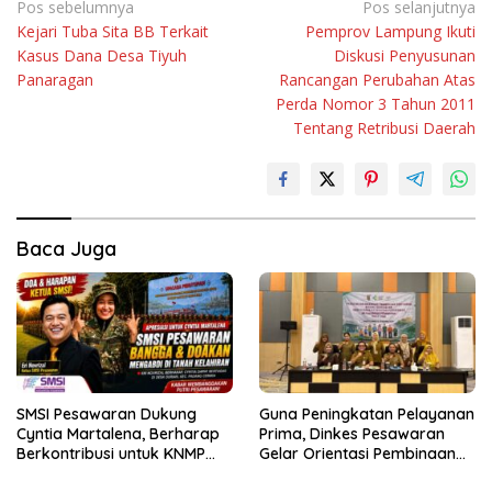
Navigasi
Pos sebelumnya
Pos selanjutnya
Kejari Tuba Sita BB Terkait
Pemprov Lampung Ikuti
pos
Kasus Dana Desa Tiyuh
Diskusi Penyusunan
Panaragan
Rancangan Perubahan Atas
Perda Nomor 3 Tahun 2011
Tentang Retribusi Daerah
Baca Juga
SMSI Pesawaran Dukung
Guna Peningkatan Pelayanan
Cyntia Martalena, Berharap
Prima, Dinkes Pesawaran
Berkontribusi untuk KNMP
Gelar Orientasi Pembinaan
Pesawaran
Terhadap Kader Posyandu