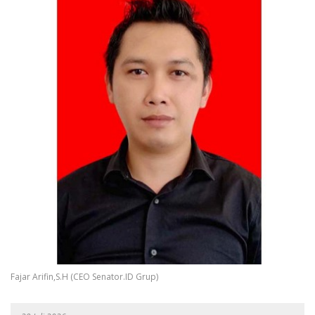
Fajar Arifin,S.H (CEO Senator.ID Grup)