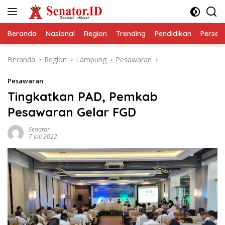
Langsung
ke
konten
Beranda
Nasional
Region
Trending
Pendidikan
Perseps
Beranda
Region
Lampung
Pesawaran
Pesawaran
Tingkatkan PAD, Pemkab
Pesawaran Gelar FGD
Senator
7 Juli 2022