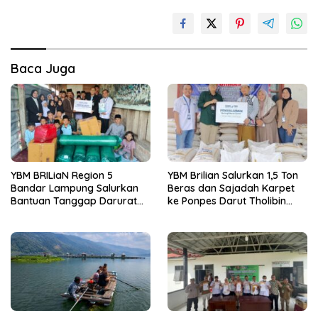
Baca Juga
YBM BRILiaN Region 5
YBM Brilian Salurkan 1,5 Ton
Bandar Lampung Salurkan
Beras dan Sajadah Karpet
Bantuan Tanggap Darurat
ke Ponpes Darut Tholibin
Kebakaran ke Ponpes Sunan
Lampung Barat
Bonang Lampung Barat