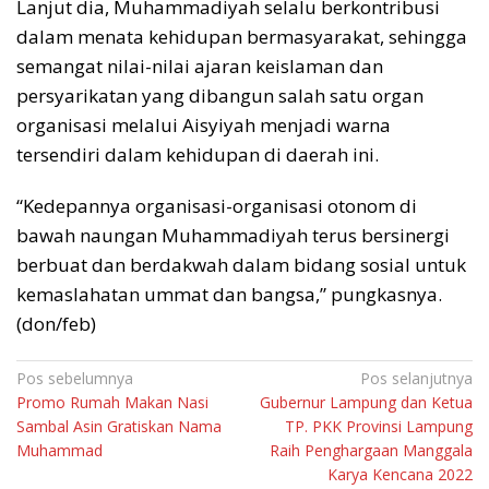
Lanjut dia, Muhammadiyah selalu berkontribusi
dalam menata kehidupan bermasyarakat, sehingga
semangat nilai-nilai ajaran keislaman dan
persyarikatan yang dibangun salah satu organ
organisasi melalui Aisyiyah menjadi warna
tersendiri dalam kehidupan di daerah ini.
“Kedepannya organisasi-organisasi otonom di
bawah naungan Muhammadiyah terus bersinergi
berbuat dan berdakwah dalam bidang sosial untuk
kemaslahatan ummat dan bangsa,” pungkasnya.
(don/feb)
Navigasi
Pos sebelumnya
Pos selanjutnya
Promo Rumah Makan Nasi
Gubernur Lampung dan Ketua
pos
Sambal Asin Gratiskan Nama
TP. PKK Provinsi Lampung
Muhammad
Raih Penghargaan Manggala
Karya Kencana 2022