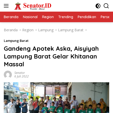
Langsung
ke
konten
Beranda
Nasional
Region
Trending
Pendidikan
Perseps
Beranda
Region
Lampung
Lampung Barat
Lampung Barat
Gandeng Apotek Aska, Aisyiyah
Lampung Barat Gelar Khitanan
Massal
Senator
6 Juli 2022