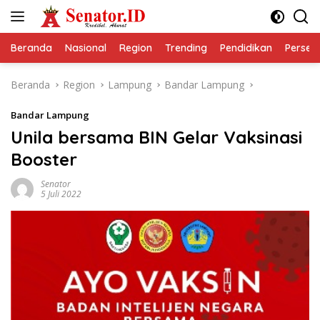
Langsung
ke
konten
Beranda
Nasional
Region
Trending
Pendidikan
Perseps
Beranda
Region
Lampung
Bandar Lampung
Bandar Lampung
Unila bersama BIN Gelar Vaksinasi
Booster
Senator
5 Juli 2022