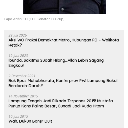
Fajar Arifin,S.H (CEO Senator.ID Grup)
29 Juli 2026
Aksi WO Fraksi Demokrat Metro, Hubungan PD – Walikota
Retak?
19 Juni 2023
Ibunda, Sakitmu Sudah Hilang…Allah Lebih Sayang
Engkau!
2 Desember 2021
Bak Epos Mahabharata, Konferprov PWI Lampung Bakal
Berdarah-Darah?
14 November 2015
Lampung Tengah Jadi Pilkada Terpanas 2015! Mustafa
Punya Kans Paling Besar, Gunadi Jadi Kuda Hitam
10 Juni 2015
Wah, Dukun Banjir Duit