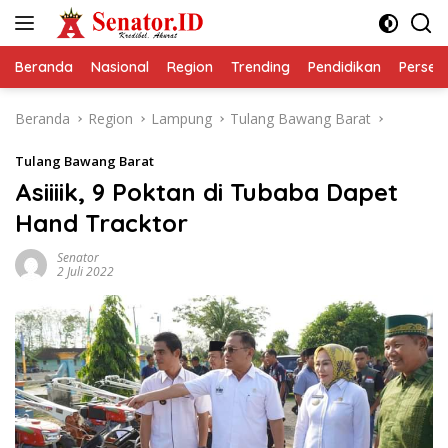
Langsung
ke
konten
Beranda
Nasional
Region
Trending
Pendidikan
Perseps
Beranda
Region
Lampung
Tulang Bawang Barat
Tulang Bawang Barat
Asiiiik, 9 Poktan di Tubaba Dapet
Hand Tracktor
Senator
2 Juli 2022