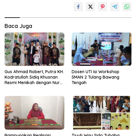
Baca Juga
Gus Ahmad Robert, Putra KH.
Dosen UTI Isi Workshop
Kodratulloh Sidiq Khusnan
SMAN 2 Tulang Bawang
Resmi Menikah dengan Nur
Tengah
Kholifah Pertiwi
Rampungkan Realisasi
Tiyuh Way Sido Tubaba