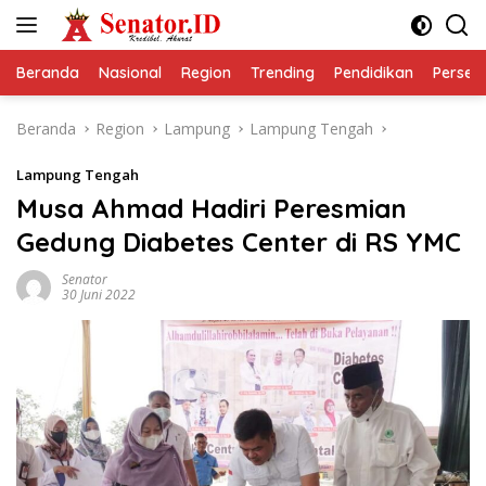
Langsung
ke
konten
Beranda
Nasional
Region
Trending
Pendidikan
Perseps
Beranda
Region
Lampung
Lampung Tengah
Lampung Tengah
Musa Ahmad Hadiri Peresmian
Gedung Diabetes Center di RS YMC
Senator
30 Juni 2022