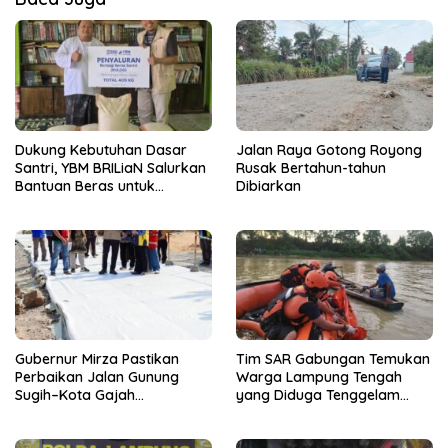
Dukung Kebutuhan Dasar
Jalan Raya Gotong Royong
Santri, YBM BRILiaN Salurkan
Rusak Bertahun-tahun
Bantuan Beras untuk
Dibiarkan
Pesantren di Lampung
Tengah
Gubernur Mirza Pastikan
Tim SAR Gabungan Temukan
Perbaikan Jalan Gunung
Warga Lampung Tengah
Sugih–Kota Gajah
yang Diduga Tenggelam
Berkualitas dan Tepat
Saat Menjala Ikan
Sasaran