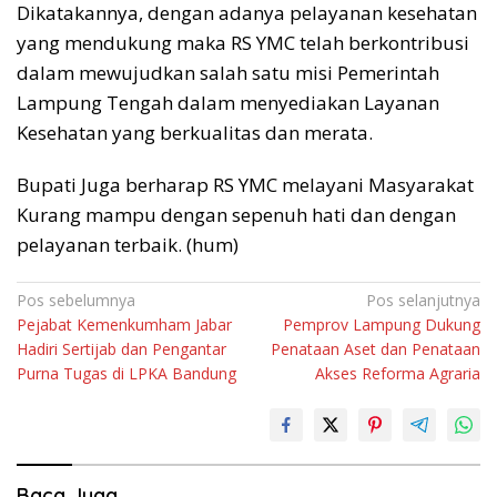
Dikatakannya, dengan adanya pelayanan kesehatan
yang mendukung maka RS YMC telah berkontribusi
dalam mewujudkan salah satu misi Pemerintah
Lampung Tengah dalam menyediakan Layanan
Kesehatan yang berkualitas dan merata.
Bupati Juga berharap RS YMC melayani Masyarakat
Kurang mampu dengan sepenuh hati dan dengan
pelayanan terbaik. (hum)
Navigasi
Pos sebelumnya
Pos selanjutnya
Pejabat Kemenkumham Jabar
Pemprov Lampung Dukung
pos
Hadiri Sertijab dan Pengantar
Penataan Aset dan Penataan
Purna Tugas di LPKA Bandung
Akses Reforma Agraria
Baca Juga