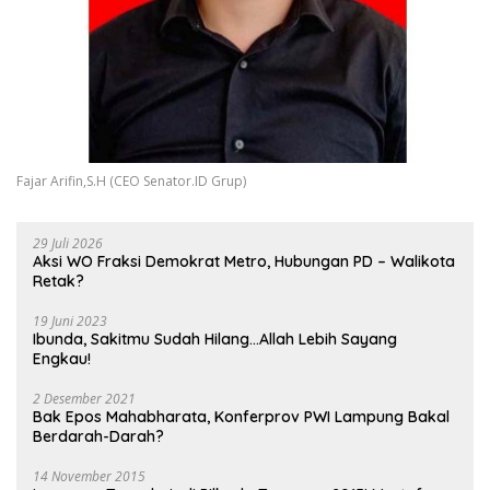
Fajar Arifin,S.H (CEO Senator.ID Grup)
29 Juli 2026
Aksi WO Fraksi Demokrat Metro, Hubungan PD – Walikota
Retak?
19 Juni 2023
Ibunda, Sakitmu Sudah Hilang…Allah Lebih Sayang
Engkau!
2 Desember 2021
Bak Epos Mahabharata, Konferprov PWI Lampung Bakal
Berdarah-Darah?
14 November 2015