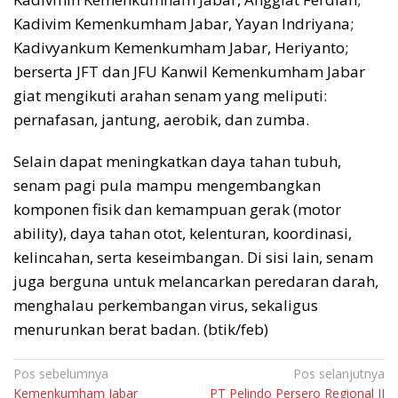
Kadivim Kemenkumham Jabar, Yayan Indriyana;
Kadivyankum Kemenkumham Jabar, Heriyanto;
berserta JFT dan JFU Kanwil Kemenkumham Jabar
giat mengikuti arahan senam yang meliputi:
pernafasan, jantung, aerobik, dan zumba.
Selain dapat meningkatkan daya tahan tubuh,
senam pagi pula mampu mengembangkan
komponen fisik dan kemampuan gerak (motor
ability), daya tahan otot, kelenturan, koordinasi,
kelincahan, serta keseimbangan. Di sisi lain, senam
juga berguna untuk melancarkan peredaran darah,
menghalau perkembangan virus, sekaligus
menurunkan berat badan. (btik/feb)
Navigasi
Pos sebelumnya
Pos selanjutnya
Kemenkumham Jabar
PT Pelindo Persero Regional II