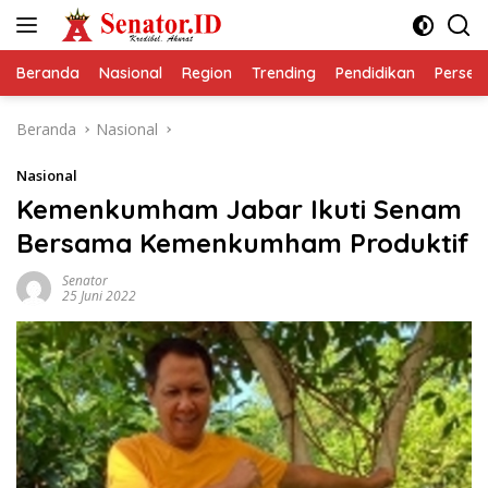
Langsung
ke
konten
Beranda
Nasional
Region
Trending
Pendidikan
Perseps
Beranda
Nasional
Nasional
Kemenkumham Jabar Ikuti Senam
Bersama Kemenkumham Produktif
Senator
25 Juni 2022