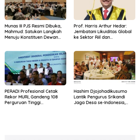
Munas III PJS Resmi Dibuka,
Prof. Harris Arthur Hedar:
Mahmud: Satukan Langkah
Jembatani Likuiditas Global
Menuju Konstituen Dewan
ke Sektor Riil dan
Pers
Keberlanjutan, SMSI
Komitmen Kawal Ekosistem
PFII
PERADI Profesional Cetak
Hashim Djojohadikusumo
Rekor MURI, Gandeng 108
Lantik Pengurus Srikandi
Perguruan Tinggi
Jaga Desa se-Indonesia,
Keagamaan Bangun
ABPEDNAS dan SMSI Kerja
Ekosistem Pendidikan Hukum
Sama Dukung Program Jaga
Berintegritas
Desa