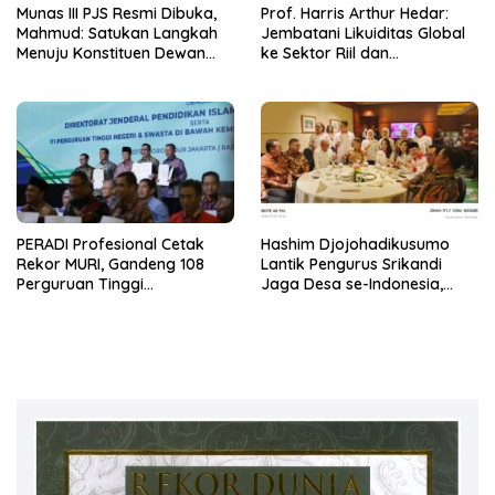
Munas III PJS Resmi Dibuka,
Prof. Harris Arthur Hedar:
Mahmud: Satukan Langkah
Jembatani Likuiditas Global
Menuju Konstituen Dewan
ke Sektor Riil dan
Pers
Keberlanjutan, SMSI
Komitmen Kawal Ekosistem
PFII
PERADI Profesional Cetak
Hashim Djojohadikusumo
Rekor MURI, Gandeng 108
Lantik Pengurus Srikandi
Perguruan Tinggi
Jaga Desa se-Indonesia,
Keagamaan Bangun
ABPEDNAS dan SMSI Kerja
Ekosistem Pendidikan Hukum
Sama Dukung Program Jaga
Berintegritas
Desa