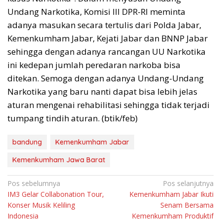
Undang Narkotika, Komisi III DPR-RI meminta
adanya masukan secara tertulis dari Polda Jabar,
Kemenkumham Jabar, Kejati Jabar dan BNNP Jabar
sehingga dengan adanya rancangan UU Narkotika
ini kedepan jumlah peredaran narkoba bisa
ditekan. Semoga dengan adanya Undang-Undang
Narkotika yang baru nanti dapat bisa lebih jelas
aturan mengenai rehabilitasi sehingga tidak terjadi
tumpang tindih aturan. (btik/feb)
bandung
Kemenkumham Jabar
Kemenkumham Jawa Barat
Navigasi
Pos sebelumnya
Pos selanjutnya
IM3 Gelar Collabonation Tour,
Kemenkumham Jabar Ikuti
pos
Konser Musik Keliling
Senam Bersama
Indonesia
Kemenkumham Produktif