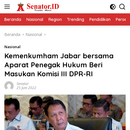
Langsung
ke
konten
Beranda
Nasional
Region
Trending
Pendidikan
Perseps
Beranda
Nasional
Nasional
Kemenkumham Jabar bersama
Aparat Penegak Hukum Beri
Masukan Komisi III DPR-RI
Senator
25 Juni 2022