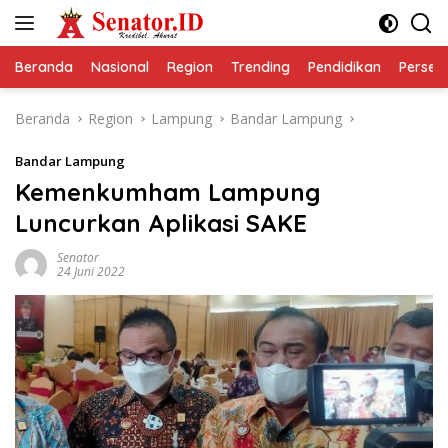
Langsung
ke
konten
Beranda
Nasional
Region
Trending
Pendidikan
Perseps
Beranda
Region
Lampung
Bandar Lampung
Bandar Lampung
Kemenkumham Lampung
Luncurkan Aplikasi SAKE
Senator
24 Juni 2022