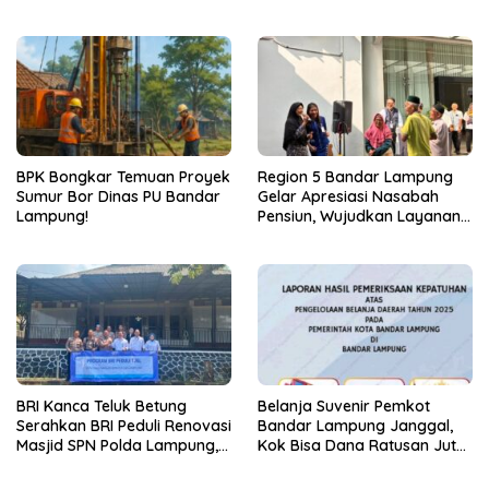
Bermasalah!
Bertindak!
BPK Bongkar Temuan Proyek
Region 5 Bandar Lampung
Sumur Bor Dinas PU Bandar
Gelar Apresiasi Nasabah
Lampung!
Pensiun, Wujudkan Layanan
Prima bagi Purnabakti
BRI Kanca Teluk Betung
Belanja Suvenir Pemkot
Serahkan BRI Peduli Renovasi
Bandar Lampung Janggal,
Masjid SPN Polda Lampung,
Kok Bisa Dana Ratusan Juta
Wujud Nyata Dukungan
Dikembalikan ke PPTK!
terhadap Sarana Ibadah