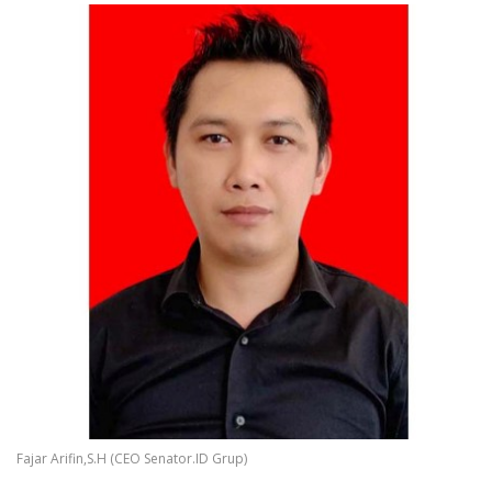
Fajar Arifin,S.H (CEO Senator.ID Grup)