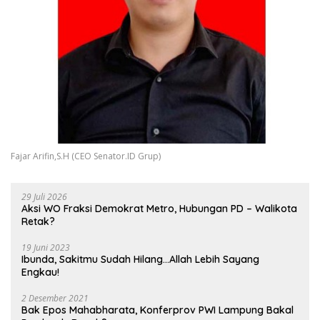
Fajar Arifin,S.H (CEO Senator.ID Grup)
29 Juli 2026
Aksi WO Fraksi Demokrat Metro, Hubungan PD – Walikota
Retak?
19 Juni 2023
Ibunda, Sakitmu Sudah Hilang…Allah Lebih Sayang
Engkau!
2 Desember 2021
Bak Epos Mahabharata, Konferprov PWI Lampung Bakal