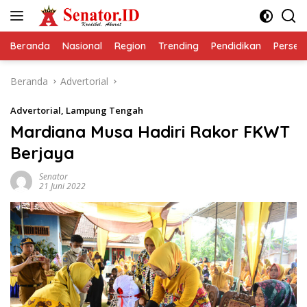
Langsung
ke
konten
Beranda
Nasional
Region
Trending
Pendidikan
Perseps
Beranda
Advertorial
Advertorial
,
Lampung Tengah
Mardiana Musa Hadiri Rakor FKWT
Berjaya
Senator
21 Juni 2022