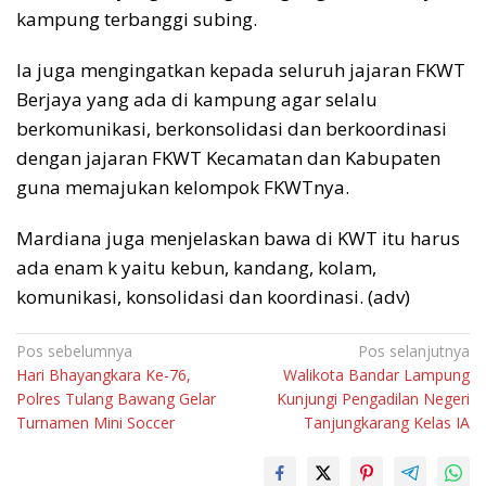
kampung terbanggi subing.
Ia juga mengingatkan kepada seluruh jajaran FKWT
Berjaya yang ada di kampung agar selalu
berkomunikasi, berkonsolidasi dan berkoordinasi
dengan jajaran FKWT Kecamatan dan Kabupaten
guna memajukan kelompok FKWTnya.
Mardiana juga menjelaskan bawa di KWT itu harus
ada enam k yaitu kebun, kandang, kolam,
komunikasi, konsolidasi dan koordinasi. (adv)
Navigasi
Pos sebelumnya
Pos selanjutnya
Hari Bhayangkara Ke-76,
Walikota Bandar Lampung
pos
Polres Tulang Bawang Gelar
Kunjungi Pengadilan Negeri
Turnamen Mini Soccer
Tanjungkarang Kelas IA