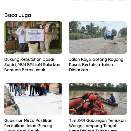
Baca Juga
Dukung Kebutuhan Dasar
Jalan Raya Gotong Royong
Santri, YBM BRILiaN Salurkan
Rusak Bertahun-tahun
Bantuan Beras untuk
Dibiarkan
Pesantren di Lampung
Tengah
Gubernur Mirza Pastikan
Tim SAR Gabungan Temukan
Perbaikan Jalan Gunung
Warga Lampung Tengah
Sugih–Kota Gajah
yang Diduga Tenggelam