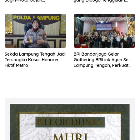
Berkualitas dan Tepat
Saat Menjala Ikan
Sasaran
Sekda Lampung Tengah Jadi
BRI Bandarjaya Gelar
Tersangka Kasus Honorer
Gathering BRILink Agen Se-
Fiktif Metro
Lampung Tengah, Perkuat
Sinergi dan Edukasi
Keuangan Masyarakat