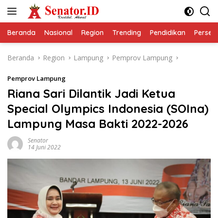
Langsung
ke
konten
Beranda
Nasional
Region
Trending
Pendidikan
Perseps
Beranda
Region
Lampung
Pemprov Lampung
Pemprov Lampung
Riana Sari Dilantik Jadi Ketua
Special Olympics Indonesia (SOIna)
Lampung Masa Bakti 2022-2026
Senator
14 Juni 2022