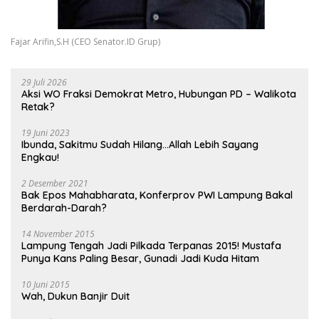
Fajar Arifin,S.H (CEO Senator.ID Grup)
29 Juli 2026
Aksi WO Fraksi Demokrat Metro, Hubungan PD – Walikota
Retak?
19 Juni 2023
Ibunda, Sakitmu Sudah Hilang…Allah Lebih Sayang
Engkau!
2 Desember 2021
Bak Epos Mahabharata, Konferprov PWI Lampung Bakal
Berdarah-Darah?
14 November 2015
Lampung Tengah Jadi Pilkada Terpanas 2015! Mustafa
Punya Kans Paling Besar, Gunadi Jadi Kuda Hitam
10 Juni 2015
Wah, Dukun Banjir Duit