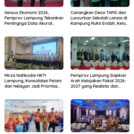
Sensus Ekonomi 2026,
Canangkan Desa TAPIS dan
Pemprov Lampung Tekankan
Luncurkan Sekolah Lansia di
Pentingnya Data Akurat
Kampung Rukti Endah, Ketua
untuk Kebijakan Tepat
TP PKK Lampung Dorong
Sasaran
Pembangunan SDM Dimulai
dari Desa
Mirza Nahkodai HKTI
Pemprov Lampung Siapkan
Lampung, Konsolidasi Petani
Arah Kebijakan Fiskal 2026-
dan Nelayan Jadi Prioritas
2027 yang Realistis dan
Hadapi Musim Kemarau
Berkelanjutan