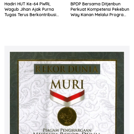
Hadiri HUT Ke-64 PWRI,
BPDP Bersama Ditjenbun
Wagub Jihan Ajak Purna
Perkuat Kompetensi Pekebun
Tugas Terus Berkontribusi
Way Kanan Melalui Program
untuk Lampung
SDM Perkebunan 2026
Bersama PT Titian Karsa
Mandiri