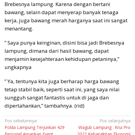
Brebesnya lampung. Karena dengan bertani
bawang, selain dapat menyerap banyak tenaga
kerja, juga bawang merah harganya saat ini sangat
menantang.
” Saya punya keinginan, disini bisa jadi Brebesnya
lampung, dimana dari hasil bawang, dapat
menjamin kesejahteraan kehidupan petaninya,”
ungkapnya
” Ya, tentunya kita juga berharap harga bawang
tetap stabil baik, seperti saat ini, yang saya nilai
sungguh sangat fantastis untuk di jaga dan
dipertahankan,” tambahnya. (rid)
Navigasi
Pos sebelumnya
Pos selanjutnya
Polda Lampung Terjunkan 429
Wagub Lampung : Krui Pro
pos
Personel Amankan Event
2022 Kebangkitan Ekonomi