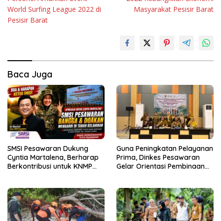
World Surfing League 2022 di
Masyarakat Pesisir Barat
Pesisir Barat
Baca Juga
SMSI Pesawaran Dukung
Guna Peningkatan Pelayanan
Cyntia Martalena, Berharap
Prima, Dinkes Pesawaran
Berkontribusi untuk KNMP
Gelar Orientasi Pembinaan
Pesawaran
Terhadap Kader Posyandu