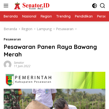
Langsung
ke
konten
Beranda
Nasional
Region
Trending
Pendidikan
Perseps
Beranda
Region
Lampung
Pesawaran
Pesawaran
Pesawaran Panen Raya Bawang
Merah
Senator
11 Juni 2022