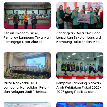
Sensus Ekonomi 2026,
Canangkan Desa TAPIS dan
Pemprov Lampung Tekankan
Luncurkan Sekolah Lansia di
Pentingnya Data Akurat
Kampung Rukti Endah, Ketua
untuk Kebijakan Tepat
TP PKK Lampung Dorong
Sasaran
Pembangunan SDM Dimulai
dari Desa
Mirza Nahkodai HKTI
Pemprov Lampung Siapkan
Lampung, Konsolidasi Petani
Arah Kebijakan Fiskal 2026-
dan Nelayan Jadi Prioritas
2027 yang Realistis dan
Hadapi Musim Kemarau
Berkelanjutan