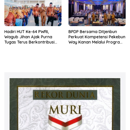
Hadiri HUT Ke-64 PWRI,
BPDP Bersama Ditjenbun
Wagub Jihan Ajak Purna
Perkuat Kompetensi Pekebun
Tugas Terus Berkontribusi
Way Kanan Melalui Program
untuk Lampung
SDM Perkebunan 2026
Bersama PT Titian Karsa
Mandiri