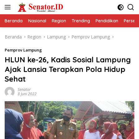
Langsung
ke
konten
Beranda
Nasional
Region
Trending
Pendidikan
Perseps
Beranda
Region
Lampung
Pemprov Lampung
Pemprov Lampung
HLUN ke-26, Kadis Sosial Lampung
Ajak Lansia Terapkan Pola Hidup
Sehat
Senator
8 Juni 2022