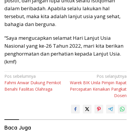
positif, dan jangan lupa untuk selalu istiqomah
dalam beribadah. Apabila selalu lakukan hal
tersebut, maka kita adalah lanjut usia yang sehat,
bahagia dan berguna.
“Saya mengucapkan selamat Hari Lanjut Usia
Nasional yang ke-26 Tahun 2022, mari kita berikan
penghormatan dan perhatian kepada Lanjut Usia.
(kmf)
Navigasi
Pos sebelumnya
Pos selanjutnya
Fahmi Anwar Dukung Pemkot
Warek BIK Unila Pimpin Rapat
pos
Benahi Fasilitas Olahraga
Percepatan Kenaikan Pangkat
Dosen
Baca Juga