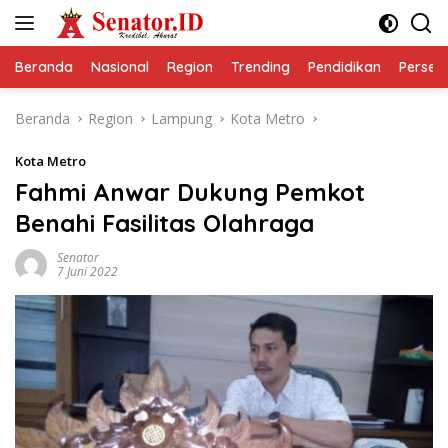
Langsung
ke
konten
Beranda
Nasional
Region
Trending
Pendidikan
Perseps
Beranda
Region
Lampung
Kota Metro
Kota Metro
Fahmi Anwar Dukung Pemkot
Benahi Fasilitas Olahraga
Senator
7 Juni 2022