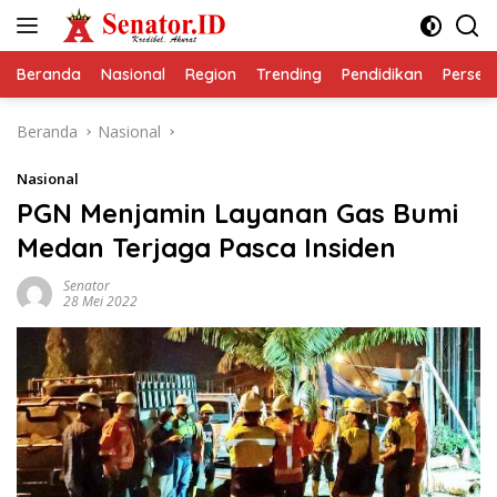
Langsung
ke
konten
Beranda
Nasional
Region
Trending
Pendidikan
Perseps
Beranda
Nasional
Nasional
PGN Menjamin Layanan Gas Bumi
Medan Terjaga Pasca Insiden
Senator
28 Mei 2022