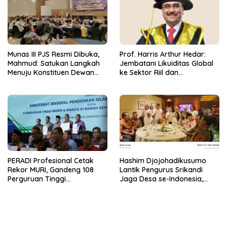
Munas III PJS Resmi Dibuka,
Prof. Harris Arthur Hedar:
Mahmud: Satukan Langkah
Jembatani Likuiditas Global
Menuju Konstituen Dewan
ke Sektor Riil dan
Pers
Keberlanjutan, SMSI
Komitmen Kawal Ekosistem
PFII
PERADI Profesional Cetak
Hashim Djojohadikusumo
Rekor MURI, Gandeng 108
Lantik Pengurus Srikandi
Perguruan Tinggi
Jaga Desa se-Indonesia,
Keagamaan Bangun
ABPEDNAS dan SMSI Kerja
Ekosistem Pendidikan Hukum
Sama Dukung Program Jaga
Berintegritas
Desa