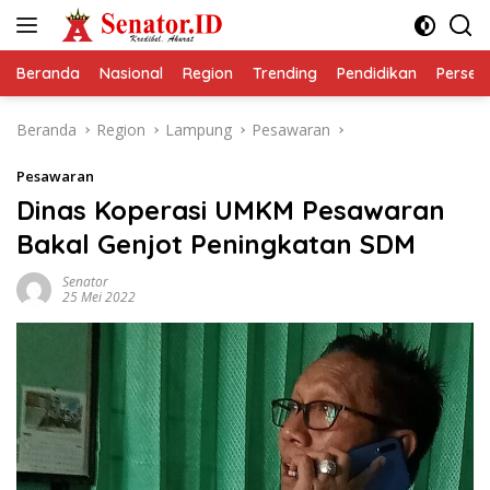
Langsung
ke
konten
Beranda
Nasional
Region
Trending
Pendidikan
Perseps
Beranda
Region
Lampung
Pesawaran
Pesawaran
Dinas Koperasi UMKM Pesawaran
Bakal Genjot Peningkatan SDM
Senator
25 Mei 2022