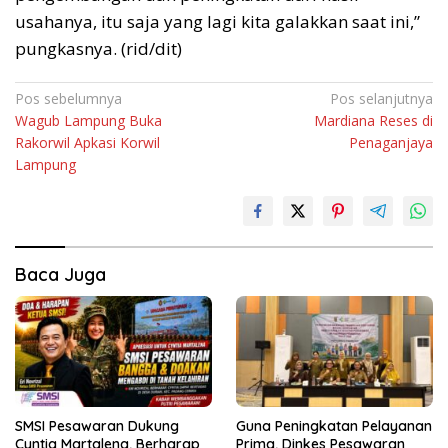
usahanya, itu saja yang lagi kita galakkan saat ini,”
pungkasnya. (rid/dit)
Navigasi
Pos sebelumnya
Pos selanjutnya
Wagub Lampung Buka
Mardiana Reses di
pos
Rakorwil Apkasi Korwil
Penaganjaya
Lampung
Baca Juga
SMSI Pesawaran Dukung
Guna Peningkatan Pelayanan
Cyntia Martalena, Berharap
Prima, Dinkes Pesawaran