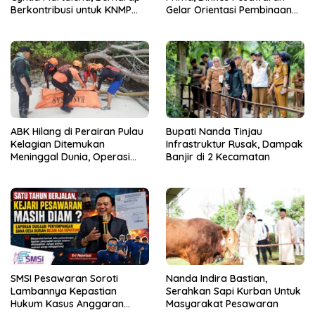
Berkontribusi untuk KNMP
Gelar Orientasi Pembinaan
Pesawaran
Terhadap Kader Posyandu
ABK Hilang di Perairan Pulau
Bupati Nanda Tinjau
Kelagian Ditemukan
Infrastruktur Rusak, Dampak
Meninggal Dunia, Operasi
Banjir di 2 Kecamatan
SAR Resmi Ditutup
SMSI Pesawaran Soroti
Nanda Indira Bastian,
Lambannya Kepastian
Serahkan Sapi Kurban Untuk
Hukum Kasus Anggaran
Masyarakat Pesawaran