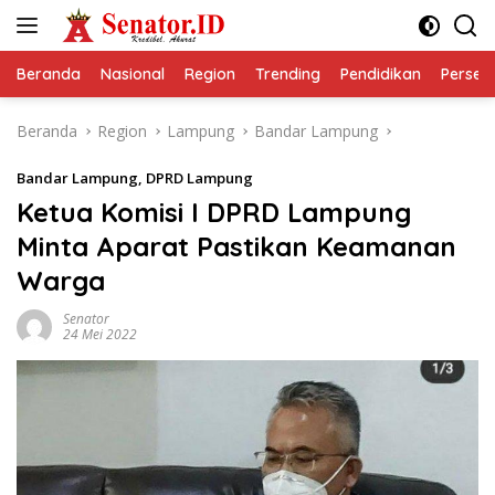
Langsung
ke
konten
Beranda
Nasional
Region
Trending
Pendidikan
Perseps
Beranda
Region
Lampung
Bandar Lampung
Bandar Lampung
,
DPRD Lampung
Ketua Komisi I DPRD Lampung
Minta Aparat Pastikan Keamanan
Warga
Senator
24 Mei 2022