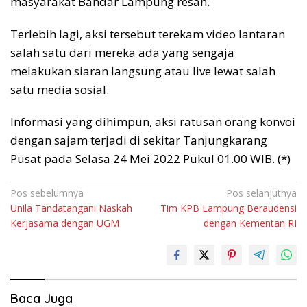
masyarakat Bandar Lampung resah.
Terlebih lagi, aksi tersebut terekam video lantaran
salah satu dari mereka ada yang sengaja
melakukan siaran langsung atau live lewat salah
satu media sosial.
Informasi yang dihimpun, aksi ratusan orang konvoi
dengan sajam terjadi di sekitar Tanjungkarang
Pusat pada Selasa 24 Mei 2022 Pukul 01.00 WIB. (*)
Navigasi
Pos sebelumnya
Pos selanjutnya
Unila Tandatangani Naskah
Tim KPB Lampung Beraudensi
pos
Kerjasama dengan UGM
dengan Kementan RI
Baca Juga