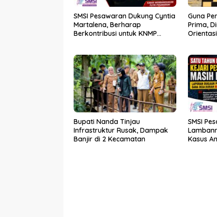
SMSI Pesawaran Dukung Cyntia
Guna Pe
Martalena, Berharap
Prima, D
Berkontribusi untuk KNMP
Orientas
Pesawaran
Kader P
Bupati Nanda Tinjau
SMSI Pes
Infrastruktur Rusak, Dampak
Lambann
Banjir di 2 Kecamatan
Kasus A