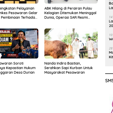
Ba
L
ningkatan Pelayanan
ABK Hilang di Perairan Pulau
inkes Pesawaran Gelar
Kelagian Ditemukan Meninggal
14
i Pembinaan Terhadap
Dunia, Operasi SAR Resmi
La
osyandu
Ditutup
20
Gu
10
Wa
28
M
Ki
awaran Soroti
Nanda Indira Bastian,
ya Kepastian Hukum
Serahkan Sapi Kurban Untuk
nggaran Desa Durian
Masyarakat Pesawaran
SMS