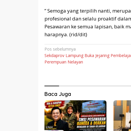
” Semoga yang terpilih nanti, merup
profesional dan selalu proaktif da
Pesawaran ke semua lapisan, baik m
harapnya. (rid/dit)
Navigasi
Pos sebelumnya
Sekdaprov Lampung Buka Jejaring Pembelaja
pos
Perempuan Nelayan
Baca Juga