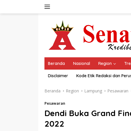
Langsung
ke
konten
Beranda
Nasional
Region
Tre
Disclaimer
Kode Etik Redaksi dan Per
Beranda
Region
Lampung
Pesawaran
Pesawaran
Dendi Buka Grand Fin
2022