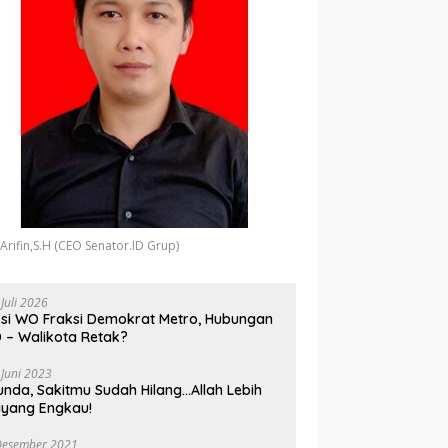
 Arifin,S.H (CEO Senator.ID Grup)
 Juli 2026
si WO Fraksi Demokrat Metro, Hubungan
 – Walikota Retak?
 Juni 2023
unda, Sakitmu Sudah Hilang…Allah Lebih
yang Engkau!
Desember 2021