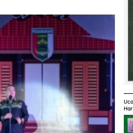
Uca
Har