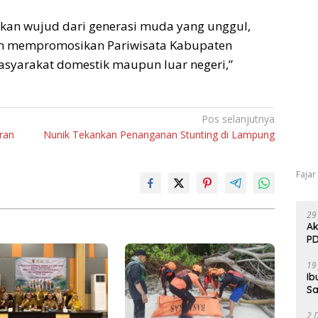
akan wujud dari generasi muda yang unggul,
lam mempromosikan Pariwisata Kabupaten
asyarakat domestik maupun luar negeri,”
Pos selanjutnya
ran
Nunik Tekankan Penanganan Stunting di Lampung
Fajar
29
Ak
PD
19
Ib
Sa
2 