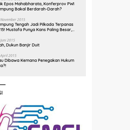
k Epos Mahabharata, Konferprov PWI
ampung Bakal Berdarah-Darah?
 November 2015
mpung Tengah Jadi Pilkada Terpanas
15! Mustafa Punya Kans Paling Besar,
nadi Jadi Kuda Hitam
 Juni 2015
h, Dukun Banjir Duit
 April 2015
au Dibawa Kemana Penegakan Hukum
ta?!
I