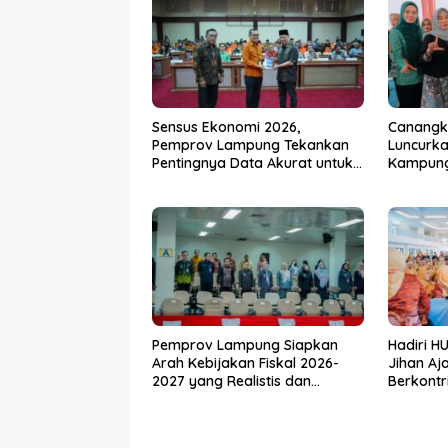
Sensus Ekonomi 2026,
Canangk
Pemprov Lampung Tekankan
Luncurka
Pentingnya Data Akurat untuk
Kampung 
Kebijakan Tepat Sasaran
TP PKK 
Pembang
dari Des
Pemprov Lampung Siapkan
Hadiri H
Arah Kebijakan Fiskal 2026-
Jihan Aj
2027 yang Realistis dan
Berkontr
Berkelanjutan