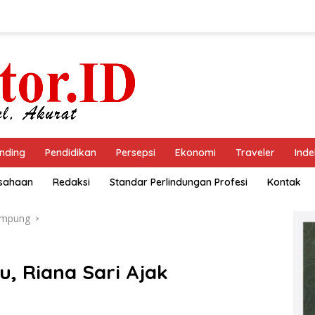
nding
Pendidikan
Persepsi
Ekonomi
Traveler
Inde
usahaan
Redaksi
Standar Perlindungan Profesi
Kontak
ampung
u, Riana Sari Ajak