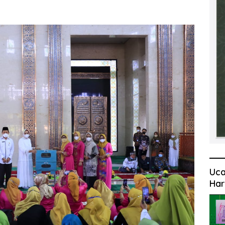
Uca
Har