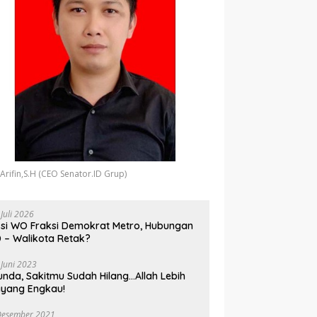
 Arifin,S.H (CEO Senator.ID Grup)
 Juli 2026
si WO Fraksi Demokrat Metro, Hubungan
 – Walikota Retak?
 Juni 2023
unda, Sakitmu Sudah Hilang…Allah Lebih
yang Engkau!
Desember 2021