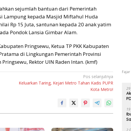
rahkan sejumlah bantuan dari Pemerintah
nsi Lampung kepada Masjid Miftahul Huda
senilai Rp 15 Juta, santunan kepada 20 anak yatim
epada Pondok Lansia Gimbar Alam.
Kabupaten Pringsewu, Ketua TP PKK Kabupaten
Pratama di Lingkungan Pemerintah Provinsi
ringsewu, Rektor UIN Raden Intan. (kmf)
Fajar
Pos selanjutnya
Keluarkan Taring, Kejari Metro Tahan Kadis PUPR
29
Kota Metro!
Ak
PD
19
Ib
Sa
2 