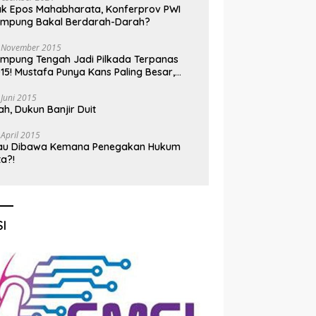
k Epos Mahabharata, Konferprov PWI
ampung Bakal Berdarah-Darah?
 November 2015
mpung Tengah Jadi Pilkada Terpanas
15! Mustafa Punya Kans Paling Besar,
nadi Jadi Kuda Hitam
 Juni 2015
h, Dukun Banjir Duit
 April 2015
au Dibawa Kemana Penegakan Hukum
ta?!
I