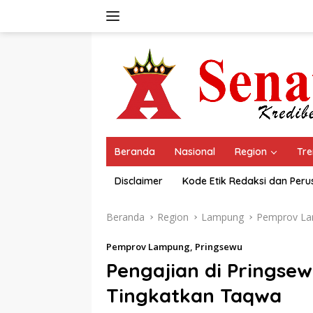
Langsung
ke
konten
Beranda
Nasional
Region
Tre
Disclaimer
Kode Etik Redaksi dan Per
Beranda
Region
Lampung
Pemprov L
Pemprov Lampung
,
Pringsewu
Pengajian di Pringsew
Tingkatkan Taqwa