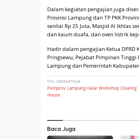
Dalam kegiatan pengajian juga dise
Provinsi Lampung dan TP PKK Provi
senilai Rp 25 Juta, Masjid Al Ikhlas 
dan kaum duafa, dan oven listrik k
Hadir dalam pengajian Ketua DPRD 
Pringsewu, Pejabat Pimpinan Tinggi 
Lampung dan Pemerintah Kabupaten P
Navigasi
Pos sebelumnya
Pemprov Lampung Gelar Workshop Clearing
pos
House
Baca Juga