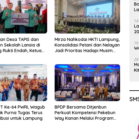
Ba
L
14
La
20
Gu
an Desa TAPIS dan
Mirza Nahkodai HKTI Lampung,
10
n Sekolah Lansia di
Konsolidasi Petani dan Nelayan
Wa
Rukti Endah, Ketua
Jadi Prioritas Hadapi Musim
Lampung Dorong
Kemarau
28
unan SDM Dimulai
M
a
Ki
SMS
UT Ke-64 PWRI, Wagub
BPDP Bersama Ditjenbun
ak Purna Tugas Terus
Perkuat Kompetensi Pekebun
ibusi untuk Lampung
Way Kanan Melalui Program
SDM Perkebunan 2026
Bersama PT Titian Karsa
Mandiri