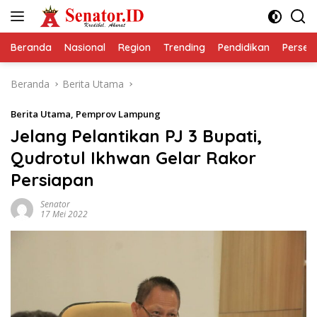
Langsung
ke
konten
Beranda
Nasional
Region
Trending
Pendidikan
Perseps
Beranda
Berita Utama
Berita Utama
,
Pemprov Lampung
Jelang Pelantikan PJ 3 Bupati,
Qudrotul Ikhwan Gelar Rakor
Persiapan
Senator
17 Mei 2022