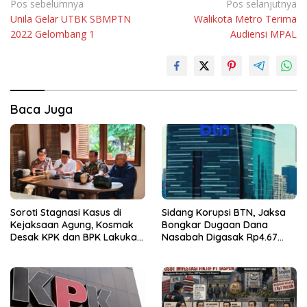
Navigasi
Pos sebelumnya
Pos selanjutnya
Unila Gelar UTBK SBMPTN
Walikota Metro Terima
pos
2022 Gelombang 1
Audiensi MPAL
Baca Juga
Soroti Stagnasi Kasus di
Sidang Korupsi BTN, Jaksa
Kejaksaan Agung, Kosmak
Bongkar Dugaan Dana
Desak KPK dan BPK Lakukan
Nasabah Digasak Rp4.67
Audit
Miliar