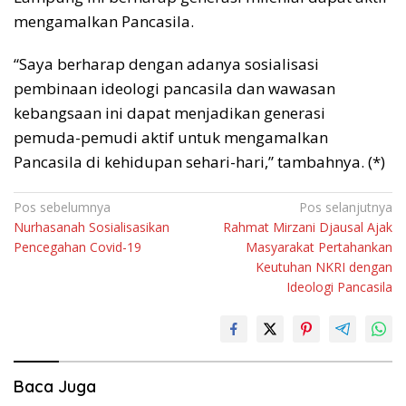
mengamalkan Pancasila.
“Saya berharap dengan adanya sosialisasi
pembinaan ideologi pancasila dan wawasan
kebangsaan ini dapat menjadikan generasi
pemuda-pemudi aktif untuk mengamalkan
Pancasila di kehidupan sehari-hari,” tambahnya. (*)
Navigasi
Pos sebelumnya
Pos selanjutnya
Nurhasanah Sosialisasikan
Rahmat Mirzani Djausal Ajak
pos
Pencegahan Covid-19
Masyarakat Pertahankan
Keutuhan NKRI dengan
Ideologi Pancasila
Baca Juga