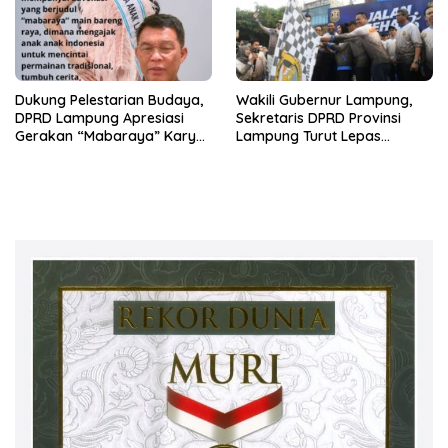
Dukung Pelestarian Budaya,
Wakili Gubernur Lampung,
DPRD Lampung Apresiasi
Sekretaris DPRD Provinsi
Gerakan “Mabaraya” Karya
Lampung Turut Lepas
Raya
Peserta Jalan Sehat HUT
Kota Bandar Lampung