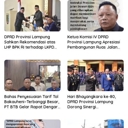
DPRD Provinsi Lampung
Ketua Komisi IV DPRD
Sahkan Rekomendasi atas
Provinsi Lampung Apresiasi
LHP BPK RI terhadap LKPD
Pembangunan Ruas Jalan
Pemerintah Provinsi
melalui Program IJD
Lampung Tahun Anggaran
2025
Bahas Penyesuaian Tarif Tol
Hari Bhayangkara ke-80,
Bakauheni–Terbanggi Besar,
DPRD Provinsi Lampung
PT BTB Gelar Rapat Dengar
Dorong Sinergi
Pendapat Bareng DPRD
Kelembagaan dengan Polri
Lampung