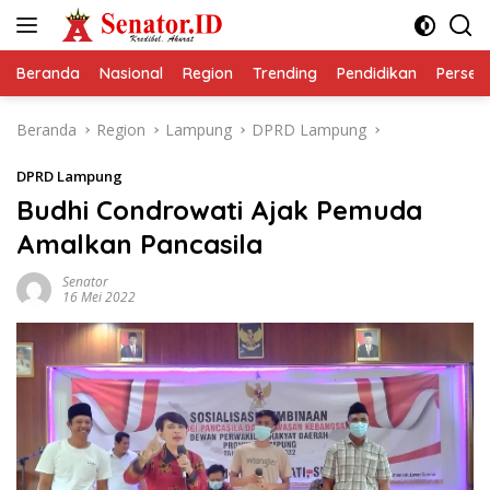
Langsung
ke
konten
Beranda
Nasional
Region
Trending
Pendidikan
Perseps
Beranda
Region
Lampung
DPRD Lampung
DPRD Lampung
Budhi Condrowati Ajak Pemuda
Amalkan Pancasila
Senator
16 Mei 2022