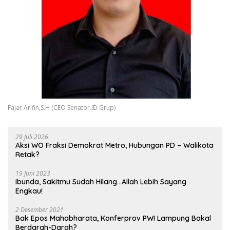
Fajar Arifin,S.H (CEO Senator.ID Grup)
29 Juli 2026
Aksi WO Fraksi Demokrat Metro, Hubungan PD – Walikota
Retak?
19 Juni 2023
Ibunda, Sakitmu Sudah Hilang…Allah Lebih Sayang
Engkau!
2 Desember 2021
Bak Epos Mahabharata, Konferprov PWI Lampung Bakal
Berdarah-Darah?