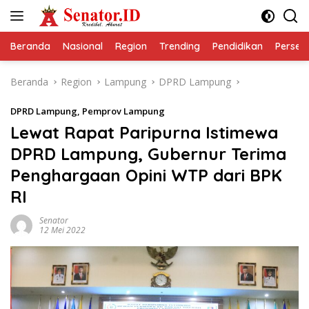
Langsung
ke
konten
Beranda
Nasional
Region
Trending
Pendidikan
Perseps
Beranda
Region
Lampung
DPRD Lampung
DPRD Lampung
,
Pemprov Lampung
Lewat Rapat Paripurna Istimewa
DPRD Lampung, Gubernur Terima
Penghargaan Opini WTP dari BPK
RI
Senator
12 Mei 2022