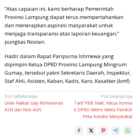
“Atas capaian ini, kami berharap Pemerintah
Provinsi Lampung dapat terus mempertahankan
dan menerapkan aspirasi masyarakat untuk
menjaga transparansi atas laporan keuangan,”
pungkas Novian.
Hadir dalam Rapat Paripurna Istimewa yang
dipimpin Ketua DPRD Provinsi Lampung Mingrum
Gumay, tersebut yakni Sekretaris Daerah, Inspektur,
Staf Ahli, Asisten, Kaban, Kadis, Karo, Kasatker.(kmf)
Navigasi
Pos sebelumnya
Pos selanjutnya
Unila Naikan Gaji Remunerasi
Tarif PBB Naik, Ketua Komisi
pos
ASN dan Non ASN
II DPRD Metro Minta Pemkot
Peka Kondisi Masyarakat