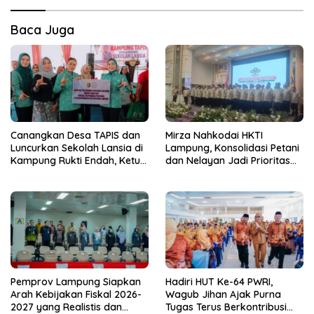
Baca Juga
Canangkan Desa TAPIS dan
Mirza Nahkodai HKTI
Luncurkan Sekolah Lansia di
Lampung, Konsolidasi Petani
Kampung Rukti Endah, Ketua
dan Nelayan Jadi Prioritas
TP PKK Lampung Dorong
Hadapi Musim Kemarau
Pembangunan SDM Dimulai
dari Desa
Pemprov Lampung Siapkan
Hadiri HUT Ke-64 PWRI,
Arah Kebijakan Fiskal 2026-
Wagub Jihan Ajak Purna
2027 yang Realistis dan
Tugas Terus Berkontribusi