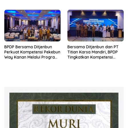
Berkelanjutan
untuk Lampung
BPDP Bersama Ditjenbun
Bersama Ditjenbun dan PT
Perkuat Kompetensi Pekebun
Titian Karsa Mandiri, BPDP
Way Kanan Melalui Program
Tingkatkan Kompetensi
SDM Perkebunan 2026
Pekebun Way Kanan Lewat
Bersama PT Titian Karsa
Program SDM Perkebunan
Mandiri
2026