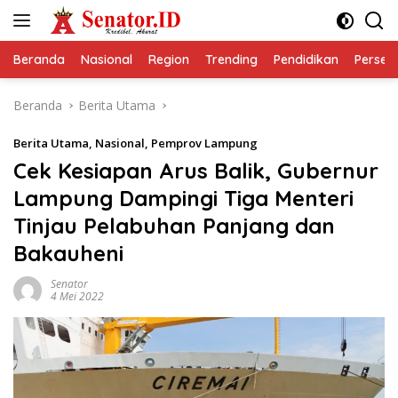
Langsung
ke
konten
Beranda
Nasional
Region
Trending
Pendidikan
Perseps
Beranda
Berita Utama
Berita Utama
,
Nasional
,
Pemprov Lampung
Cek Kesiapan Arus Balik, Gubernur
Lampung Dampingi Tiga Menteri
Tinjau Pelabuhan Panjang dan
Bakauheni
Senator
4 Mei 2022