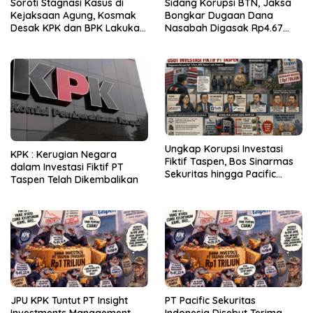
Soroti Stagnasi Kasus di
Sidang Korupsi BTN, Jaksa
Kejaksaan Agung, Kosmak
Bongkar Dugaan Dana
Desak KPK dan BPK Lakukan
Nasabah Digasak Rp4.67
Audit
Miliar
Ungkap Korupsi Investasi
KPK : Kerugian Negara
Fiktif Taspen, Bos Sinarmas
dalam Investasi Fiktif PT
Sekuritas hingga Pacific
Taspen Telah Dikembalikan
Sekuritas Diperiksa
JPU KPK Tuntut PT Insight
PT Pacific Sekuritas