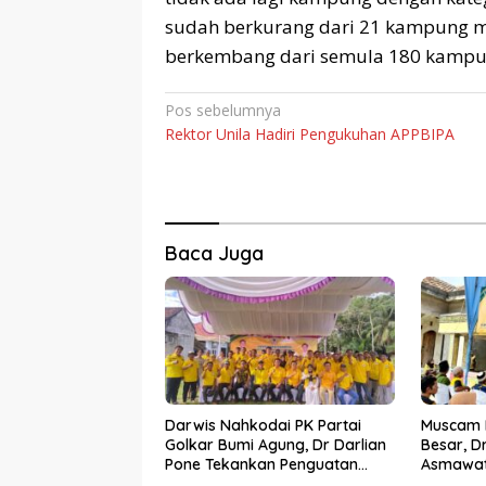
sudah berkurang dari 21 kampung 
berkembang dari semula 180 kampun
Navigasi
Pos sebelumnya
Rektor Unila Hadiri Pengukuhan APPBIPA
pos
Baca Juga
Darwis Nahkodai PK Partai
Muscam P
Golkar Bumi Agung, Dr Darlian
Besar, D
Pone Tekankan Penguatan
Asmawat
Soliditas Kader
Pimpina