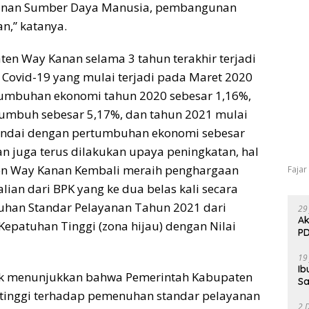
gunan Sumber Daya Manusia, pembangunan
,” katanya.
en Way Kanan selama 3 tahun terakhir terjadi
 Covid-19 yang mulai terjadi pada Maret 2020
tumbuhan ekonomi tahun 2020 sebesar 1,16%,
umbuh sebesar 5,17%, dan tahun 2021 mulai
tandai dengan pertumbuhan ekonomi sebesar
an juga terus dilakukan upaya peningkatan, hal
aten Way Kanan Kembali meraih penghargaan
Fajar
ian dari BPK yang ke dua belas kali secara
atuhan Standar Pelayanan Tahun 2021 dari
29
Ak
atuhan Tinggi (zona hijau) dengan Nilai
PD
19
Ib
dak menunjukkan bahwa Pemerintah Kabupaten
Sa
tinggi terhadap pemenuhan standar pelayanan
2 