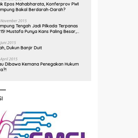
k Epos Mahabharata, Konferprov PWI
ampung Bakal Berdarah-Darah?
 November 2015
mpung Tengah Jadi Pilkada Terpanas
15! Mustafa Punya Kans Paling Besar,
nadi Jadi Kuda Hitam
 Juni 2015
h, Dukun Banjir Duit
 April 2015
au Dibawa Kemana Penegakan Hukum
ta?!
I