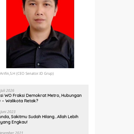
 Arifin,S.H (CEO Senator.ID Grup)
 Juli 2026
si WO Fraksi Demokrat Metro, Hubungan
 – Walikota Retak?
 Juni 2023
unda, Sakitmu Sudah Hilang…Allah Lebih
yang Engkau!
Desember 2021