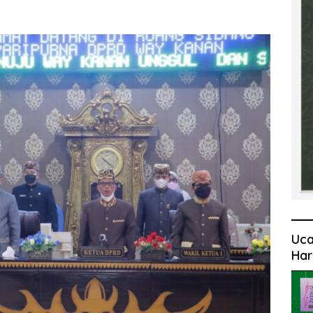
Uca
Har