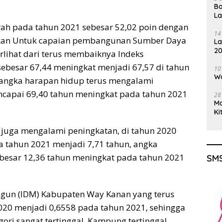
Ba
L
rah pada tahun 2021 sebesar 52,02 poin dengan
14
ngkan Untuk capaian pembangunan Sumber Daya
La
20
erlihat dari terus membaiknya Indeks
Gu
besar 67,44 meningkat menjadi 67,57 di tahun
10
Wa
, angka harapan hidup terus mengalami
ncapai 69,40 tahun meningkat pada tahun 2021
28
M
Ki
h juga mengalami peningkatan, di tahun 2020
 tahun 2021 menjadi 7,71 tahun, angka
besar 12,36 tahun meningkat pada tahun 2021
SMS
angun (IDM) Kabupaten Way Kanan yang terus
020 menjadi 0,6558 pada tahun 2021, sehingga
ori sangat tertinggal, Kampung tertinggal