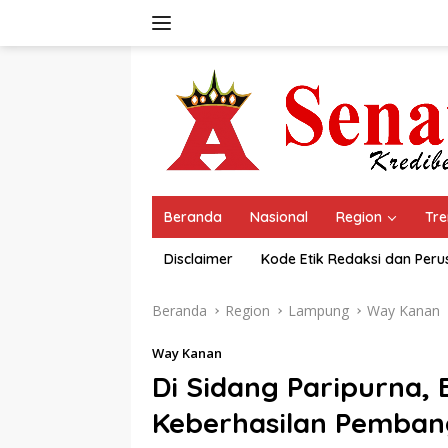
Langsung
ke
konten
Beranda
Nasional
Region
Tre
Disclaimer
Kode Etik Redaksi dan Per
Beranda
Region
Lampung
Way Kanan
Way Kanan
Di Sidang Paripurna,
Keberhasilan Pemba