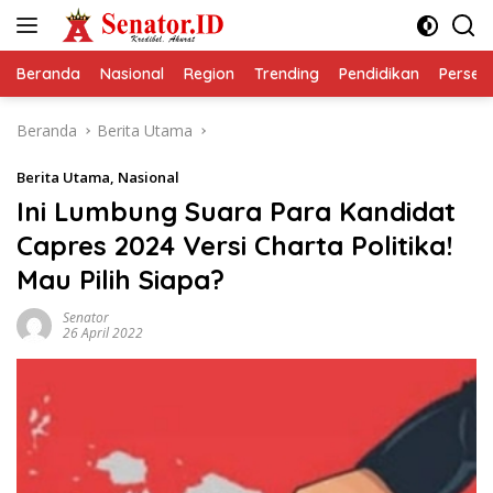
Langsung
ke
konten
Beranda
Nasional
Region
Trending
Pendidikan
Perseps
Beranda
Berita Utama
Berita Utama
,
Nasional
Ini Lumbung Suara Para Kandidat
Capres 2024 Versi Charta Politika!
Mau Pilih Siapa?
Senator
26 April 2022