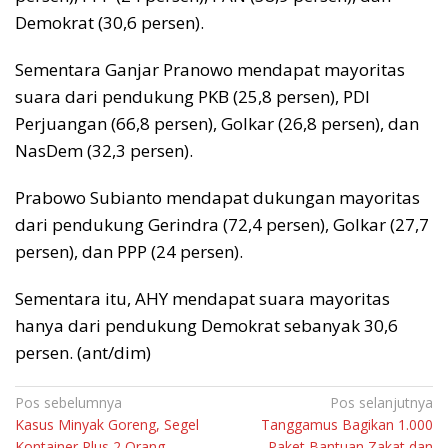
Demokrat (30,6 persen).
Sementara Ganjar Pranowo mendapat mayoritas
suara dari pendukung PKB (25,8 persen), PDI
Perjuangan (66,8 persen), Golkar (26,8 persen), dan
NasDem (32,3 persen).
Prabowo Subianto mendapat dukungan mayoritas
dari pendukung Gerindra (72,4 persen), Golkar (27,7
persen), dan PPP (24 persen).
Sementara itu, AHY mendapat suara mayoritas
hanya dari pendukung Demokrat sebanyak 30,6
persen. (ant/dim)
Navigasi
Pos sebelumnya
Pos selanjutnya
Kasus Minyak Goreng, Segel
Tanggamus Bagikan 1.000
pos
Kontainer Plus 2 Orang
Paket Bantuan Zakat dan