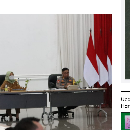
Uca
Har