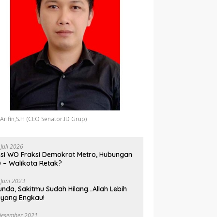
 Arifin,S.H (CEO Senator.ID Grup)
 Juli 2026
si WO Fraksi Demokrat Metro, Hubungan
 – Walikota Retak?
 Juni 2023
unda, Sakitmu Sudah Hilang…Allah Lebih
yang Engkau!
Desember 2021