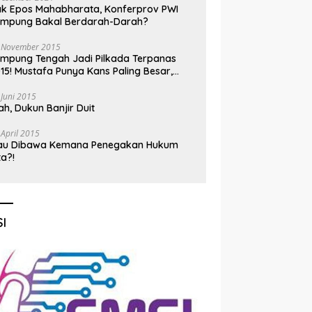
k Epos Mahabharata, Konferprov PWI
ampung Bakal Berdarah-Darah?
 November 2015
mpung Tengah Jadi Pilkada Terpanas
15! Mustafa Punya Kans Paling Besar,
nadi Jadi Kuda Hitam
 Juni 2015
h, Dukun Banjir Duit
 April 2015
au Dibawa Kemana Penegakan Hukum
ta?!
I