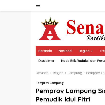
Langsung
ke
konten
Beranda
Nasional
Region
Tre
Disclaimer
Kode Etik Redaksi dan Per
Beranda
Region
Lampung
Pemprov L
Pemprov Lampung
Pemprov Lampung Sia
Pemudik Idul Fitri