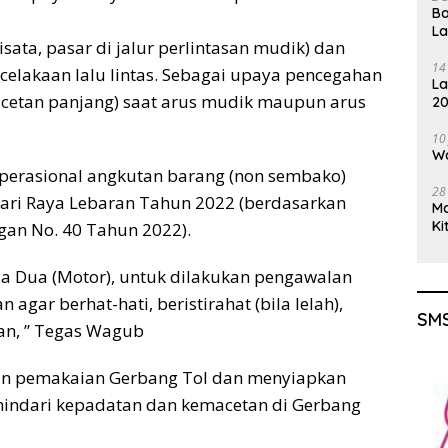
Ba
L
isata, pasar di jalur perlintasan mudik) dan
14
ecelakaan lalu lintas. Sebagai upaya pencegahan
La
acetan panjang) saat arus mudik maupun arus
20
Gu
10
Wa
erasional angkutan barang (non sembako)
28
ari Raya Lebaran Tahun 2022 (berdasarkan
M
Ki
an No. 40 Tahun 2022).
a Dua (Motor), untuk dilakukan pengawalan
n agar berhat-hati, beristirahat (bila lelah),
SMS
an, ” Tegas Wagub
an pemakaian Gerbang Tol dan menyiapkan
hindari kepadatan dan kemacetan di Gerbang