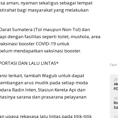
asa aman, nyaman sekaligus sebagai tempat
stirahat bagi masyarakat yang melakukan
s Darat Sumatera (Tol maupun Non-Tol) dan
i dengan fasilitas seperti toilet, mushola, area
vaksinasi booster COVID-19 untuk
lum mendapatkan vaksinasi booster.
ORTASI DAN LALU LINTAS*
Fajar
nsi terkait, tambah Wagub untuk dapat
29
embangan arus mudik pada setiap moda
Ak
PD
ara Radin Inten, Stasiun Kereta Api dan
itasinya sarana dan prasarana pelayanan
19
Ib
Sa
 upaya rekayasa lalu lintas pada titik-titik
2 