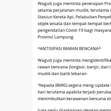
Wagub juga meminta penerapan Proto
selama perjalanan mudik, terutama
Stasiun Kereta Api, Pelabuhan Penye
objek wisata dan tempat-tempat be
pengendalian Covid-19 bagi masyara
Provinsi Lampung.
*ANTISIPASI RAWAN BENCANA*
Wagub juga meminta mengidentifika
rawan bencana (longsor, banjir, dan l
mudik dan balik lebaran.
“Kepada BMKG segera meng-update d
hari terutama apabila terjadi perub
menimbulkan kerawanan bencana disu
Juga perlu diantisipasi dengan memp