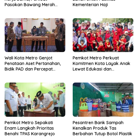
Pasokan Bawang Merah
Kementerian Haji
untuk Kendalikan Inflasi
Wali Kota Metro Genjot
Pemkot Metro Perkuat
Penataan Aset Pertanahan,
Komitmen Kota Layak Anak
Bidik PAD dan Percepat
Lewat Edukasi dan
Layanan Publik
Perlindungan Anak Menulis
Pemkot Metro Sepakati
Pesantren Bank Sampah
Enam Langkah Prioritas
Kenalkan Produk Tas
Benahi TPAS Karangrejo
Berbahan Tutup Botol Plastik