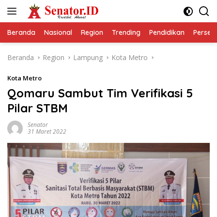
Langsung
ke
konten
Beranda
Nasional
Region
Trending
Pendidikan
Perseps
Beranda
Region
Lampung
Kota Metro
Kota Metro
Qomaru Sambut Tim Verifikasi 5
Pilar STBM
Senator
31 Maret 2022