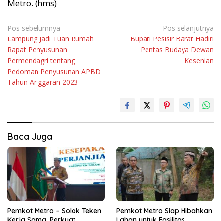
Metro. (hms)
Navigasi
Pos sebelumnya
Pos selanjutnya
Lampung Jadi Tuan Rumah
Bupati Pesisir Barat Hadiri
pos
Rapat Penyusunan
Pentas Budaya Dewan
Permendagri tentang
Kesenian
Pedoman Penyusunan APBD
Tahun Anggaran 2023
Baca Juga
Pemkot Metro – Solok Teken
Pemkot Metro Siap Hibahkan
Kerja Sama, Perkuat
Lahan untuk Fasilitas