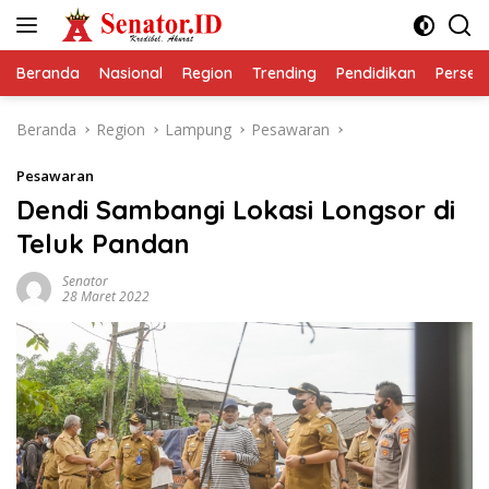
Langsung
ke
konten
Beranda
Nasional
Region
Trending
Pendidikan
Perseps
Beranda
Region
Lampung
Pesawaran
Pesawaran
Dendi Sambangi Lokasi Longsor di
Teluk Pandan
Senator
28 Maret 2022