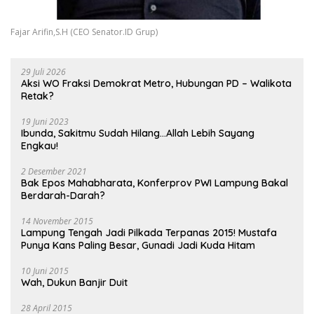
Fajar Arifin,S.H (CEO Senator.ID Grup)
29 Juli 2026
Aksi WO Fraksi Demokrat Metro, Hubungan PD – Walikota
Retak?
19 Juni 2023
Ibunda, Sakitmu Sudah Hilang…Allah Lebih Sayang
Engkau!
2 Desember 2021
Bak Epos Mahabharata, Konferprov PWI Lampung Bakal
Berdarah-Darah?
14 November 2015
Lampung Tengah Jadi Pilkada Terpanas 2015! Mustafa
Punya Kans Paling Besar, Gunadi Jadi Kuda Hitam
10 Juni 2015
Wah, Dukun Banjir Duit
28 April 2015