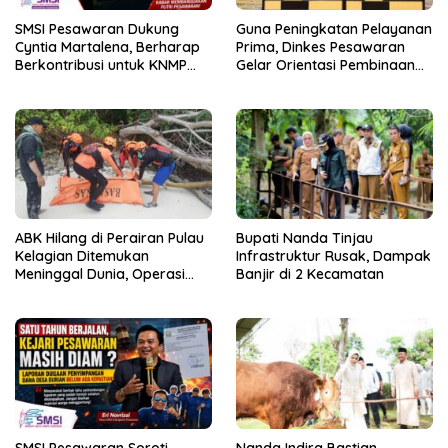
SMSI Pesawaran Dukung
Guna Peningkatan Pelayanan
Cyntia Martalena, Berharap
Prima, Dinkes Pesawaran
Berkontribusi untuk KNMP
Gelar Orientasi Pembinaan
Pesawaran
Terhadap Kader Posyandu
ABK Hilang di Perairan Pulau
Bupati Nanda Tinjau
Kelagian Ditemukan
Infrastruktur Rusak, Dampak
Meninggal Dunia, Operasi
Banjir di 2 Kecamatan
SAR Resmi Ditutup
SMSI Pesawaran Soroti
Nanda Indira Bastian,