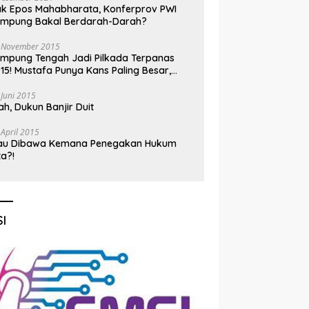
k Epos Mahabharata, Konferprov PWI
ampung Bakal Berdarah-Darah?
 November 2015
mpung Tengah Jadi Pilkada Terpanas
15! Mustafa Punya Kans Paling Besar,
nadi Jadi Kuda Hitam
 Juni 2015
h, Dukun Banjir Duit
 April 2015
au Dibawa Kemana Penegakan Hukum
ta?!
I