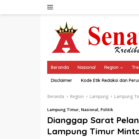
Langsung
ke
konten
Beranda
Nasional
Region
Tre
Disclaimer
Kode Etik Redaksi dan Per
Beranda
Region
Lampung
Lampung Ti
Lampung Timur
,
Nasional
,
Politik
Dianggap Sarat Pela
Lampung Timur Minta