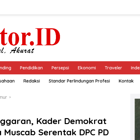
nding
Pendidikan
Persepsi
Ekonomi
Traveler
Inde
usahaan
Redaksi
Standar Perlindungan Profesi
Kontak
mur
nggaran, Kader Demokrat
 Muscab Serentak DPC PD