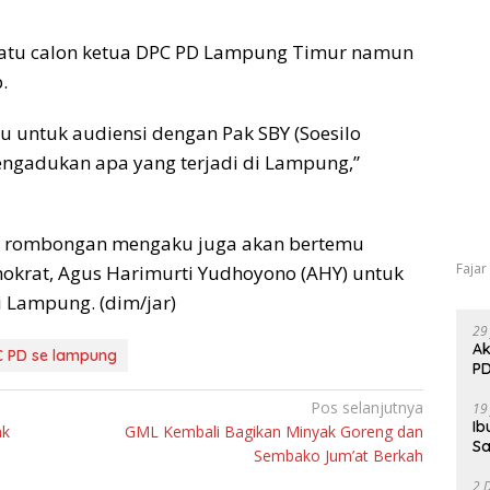
satu calon ketua DPC PD Lampung Timur namun
.
gu untuk audiensi dengan Pak SBY (Soesilo
gadukan apa yang terjadi di Lampung,”
an rombongan mengaku juga akan bertemu
Fajar
krat, Agus Harimurti Yudhoyono (AHY) untuk
i Lampung. (dim/jar)
29
Ak
C PD se lampung
PD
Pos selanjutnya
19
Ib
ak
GML Kembali Bagikan Minyak Goreng dan
Sa
Sembako Jum’at Berkah
2 