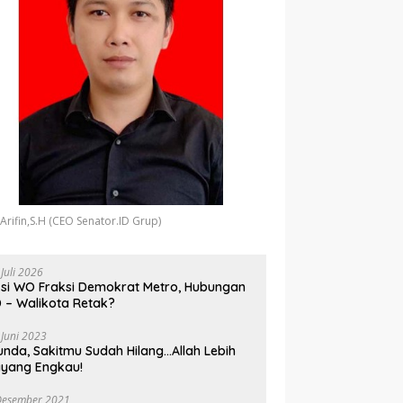
 Arifin,S.H (CEO Senator.ID Grup)
 Juli 2026
si WO Fraksi Demokrat Metro, Hubungan
 – Walikota Retak?
 Juni 2023
unda, Sakitmu Sudah Hilang…Allah Lebih
yang Engkau!
Desember 2021