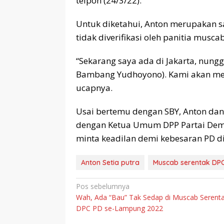
telpon (24/3/22).
Untuk diketahui, Anton merupakan 
tidak diverifikasi oleh panitia muscab
“Sekarang saya ada di Jakarta, nung
Bambang Yudhoyono). Kami akan men
ucapnya.
Usai bertemu dengan SBY, Anton d
dengan Ketua Umum DPP Partai Demo
minta keadilan demi kebesaran PD d
Anton Setia putra
Muscab serentak DP
Navigasi
Pos sebelumnya
Wah, Ada “Bau” Tak Sedap di Muscab Serent
pos
DPC PD se-Lampung 2022