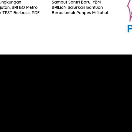
Lingkungan
Sambut Santri Baru, YBM
jutan, BRI BO Metro
BRILiaN Salurkan Bantuan
 TPST Berbasis RDF
Beras untuk Ponpes Miftahul
Pemkab Lampung
Ulum Lampung Timur