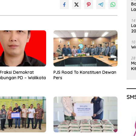
Ba
L
14
La
20
Gu
10
Wa
28
M
Ki
Fraksi Demokrat
PJS Road To Konstituen Dewan
ubungan PD – Walikota
Pers
SMS