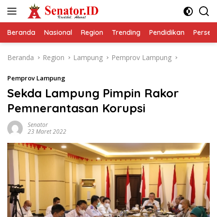
Langsung
ke
konten
Beranda
Nasional
Region
Trending
Pendidikan
Perseps
Beranda
Region
Lampung
Pemprov Lampung
Pemprov Lampung
Sekda Lampung Pimpin Rakor
Pemnerantasan Korupsi
Senator
23 Maret 2022