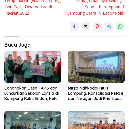
Tetap Jadi Unggulan Lampung,
Diduga Dianiaya Keluarga
pos
Kain Tapis Dipamerkan di
Suami, Perempuan di
Inacraft 2022
Lampung Utara Ini Lapor Polisi
Baca Juga
Canangkan Desa TAPIS dan
Mirza Nahkodai HKTI
Luncurkan Sekolah Lansia di
Lampung, Konsolidasi Petani
Kampung Rukti Endah, Ketua
dan Nelayan Jadi Prioritas
TP PKK Lampung Dorong
Hadapi Musim Kemarau
Pembangunan SDM Dimulai
dari Desa