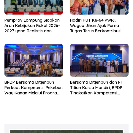
Pemprov Lampung Siapkan
Hadiri HUT Ke-64 PWRI,
Arah Kebijakan Fiskal 2026-
Wagub Jihan Ajak Purna
2027 yang Realistis dan
Tugas Terus Berkontribusi
Berkelanjutan
untuk Lampung
BPDP Bersama Ditjenbun
Bersama Ditjenbun dan PT
Perkuat Kompetensi Pekebun
Titian Karsa Mandiri, BPDP
Way Kanan Melalui Program
Tingkatkan Kompetensi
SDM Perkebunan 2026
Pekebun Way Kanan Lewat
Bersama PT Titian Karsa
Program SDM Perkebunan
Mandiri
2026