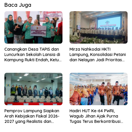
Baca Juga
Canangkan Desa TAPIS dan
Mirza Nahkodai HKTI
Luncurkan Sekolah Lansia di
Lampung, Konsolidasi Petani
Kampung Rukti Endah, Ketua
dan Nelayan Jadi Prioritas
TP PKK Lampung Dorong
Hadapi Musim Kemarau
Pembangunan SDM Dimulai
dari Desa
Pemprov Lampung Siapkan
Hadiri HUT Ke-64 PWRI,
Arah Kebijakan Fiskal 2026-
Wagub Jihan Ajak Purna
2027 yang Realistis dan
Tugas Terus Berkontribusi
Berkelanjutan
untuk Lampung