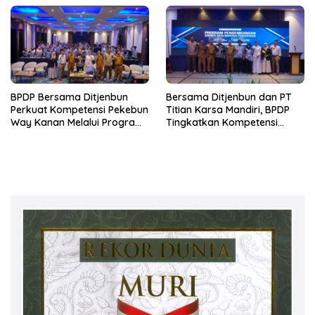
BPDP Bersama Ditjenbun
Bersama Ditjenbun dan PT
Perkuat Kompetensi Pekebun
Titian Karsa Mandiri, BPDP
Way Kanan Melalui Program
Tingkatkan Kompetensi
SDM Perkebunan 2026
Pekebun Way Kanan Lewat
Bersama PT Titian Karsa
Program SDM Perkebunan
Mandiri
2026