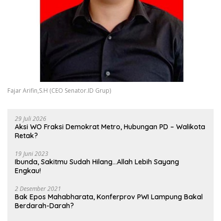
Fajar Arifin,S.H (CEO Senator.ID Grup)
29 Juli 2026
Aksi WO Fraksi Demokrat Metro, Hubungan PD – Walikota
Retak?
19 Juni 2023
Ibunda, Sakitmu Sudah Hilang…Allah Lebih Sayang
Engkau!
2 Desember 2021
Bak Epos Mahabharata, Konferprov PWI Lampung Bakal
Berdarah-Darah?