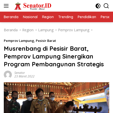
Langsung
ke
konten
Beranda
Nasional
Region
Trending
Pendidikan
Perseps
Beranda
Region
Lampung
Pemprov Lampung
Pemprov Lampung
,
Pesisir Barat
Musrenbang di Pesisir Barat,
Pemprov Lampung Sinergikan
Program Pembangunan Strategis
Senator
23 Maret 2022