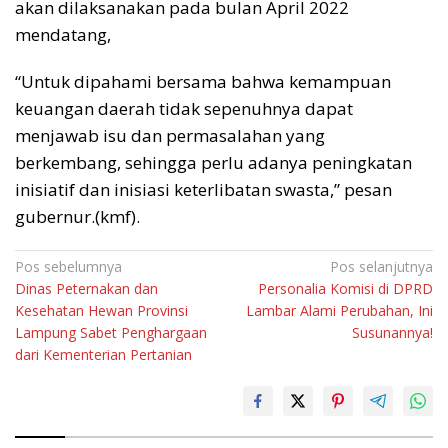
akan dilaksanakan pada bulan April 2022
mendatang,
“Untuk dipahami bersama bahwa kemampuan
keuangan daerah tidak sepenuhnya dapat
menjawab isu dan permasalahan yang
berkembang, sehingga perlu adanya peningkatan
inisiatif dan inisiasi keterlibatan swasta,” pesan
gubernur.(kmf).
Navigasi
Pos sebelumnya
Pos selanjutnya
Dinas Peternakan dan
Personalia Komisi di DPRD
pos
Kesehatan Hewan Provinsi
Lambar Alami Perubahan, Ini
Lampung Sabet Penghargaan
Susunannya!
dari Kementerian Pertanian