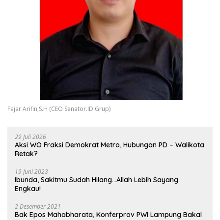
Fajar Arifin,S.H (CEO Senator.ID Grup)
29 Juli 2026
Aksi WO Fraksi Demokrat Metro, Hubungan PD – Walikota
Retak?
19 Juni 2023
Ibunda, Sakitmu Sudah Hilang…Allah Lebih Sayang
Engkau!
2 Desember 2021
Bak Epos Mahabharata, Konferprov PWI Lampung Bakal