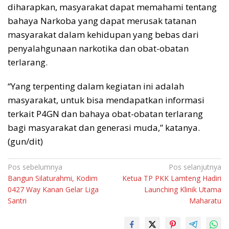
diharapkan, masyarakat dapat memahami tentang
bahaya Narkoba yang dapat merusak tatanan
masyarakat dalam kehidupan yang bebas dari
penyalahgunaan narkotika dan obat-obatan
terlarang.
“Yang terpenting dalam kegiatan ini adalah
masyarakat, untuk bisa mendapatkan informasi
terkait P4GN dan bahaya obat-obatan terlarang
bagi masyarakat dan generasi muda,” katanya.
(gun/dit)
Navigasi
Pos sebelumnya
Pos selanjutnya
Bangun Silaturahmi, Kodim
Ketua TP PKK Lamteng Hadiri
pos
0427 Way Kanan Gelar Liga
Launching Klinik Utama
Santri
Maharatu