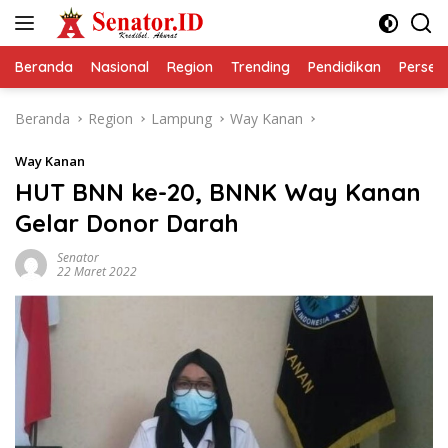
Langsung
ke
konten
Beranda
Nasional
Region
Trending
Pendidikan
Perseps
Beranda
Region
Lampung
Way Kanan
Way Kanan
HUT BNN ke-20, BNNK Way Kanan
Gelar Donor Darah
Senator
22 Maret 2022